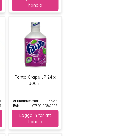
e
Fanta Grape JP 24 x
300ml
5
Artikelnummer
77342
9
EAN
07350150862052