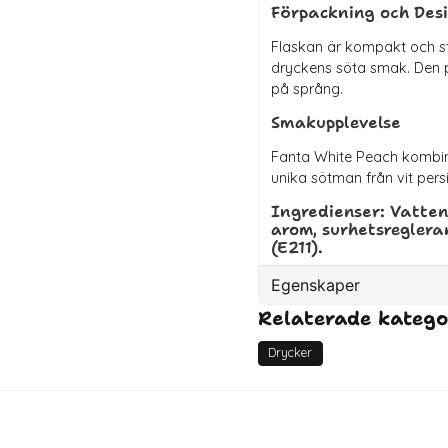
Förpackning och Des
Flaskan är kompakt och st
dryckens söta smak. Den p
på språng.
Smakupplevelse
Fanta White Peach kombin
unika sötman från vit pers
Ingredienser
: Vatten
arom, surhetsregler
(E211).
Egenskaper
Relaterade katego
Artikelnummer
EAN
Drycker
Bäst före