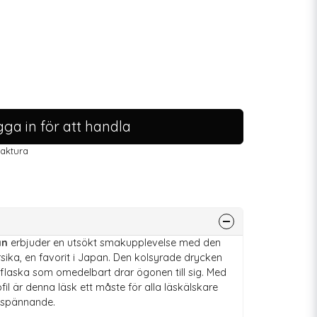
ga in för att handla
faktura
an
erbjuder en utsökt smakupplevelse med den
sika, en favorit i Japan. Den kolsyrade drycken
 flaska som omedelbart drar ögonen till sig. Med
il är denna läsk ett måste för alla läskälskare
 spännande.