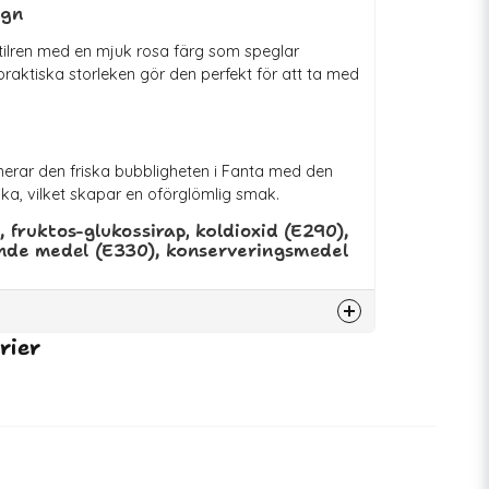
ign
ilren med en mjuk rosa färg som speglar
raktiska storleken gör den perfekt för att ta med
erar den friska bubbligheten i Fanta med den
ika, vilket skapar en oförglömlig smak.
, fruktos-glukossirap, koldioxid (E290),
ande medel (E330), konserveringsmedel
rier
77290
07350150861437
31-12-2026