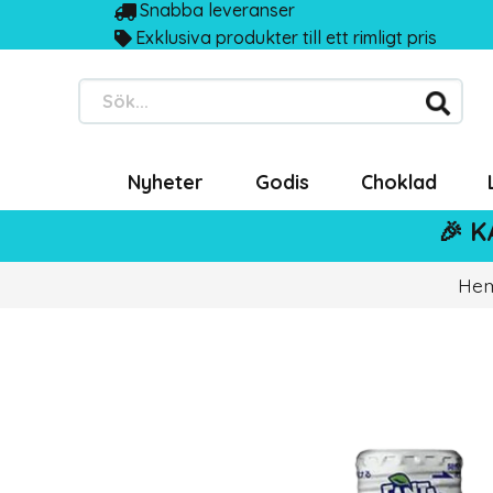
Snabba leveranser
Exklusiva produkter till ett rimligt pris
Sök...
Nyheter
Godis
Choklad
🎉 K
He