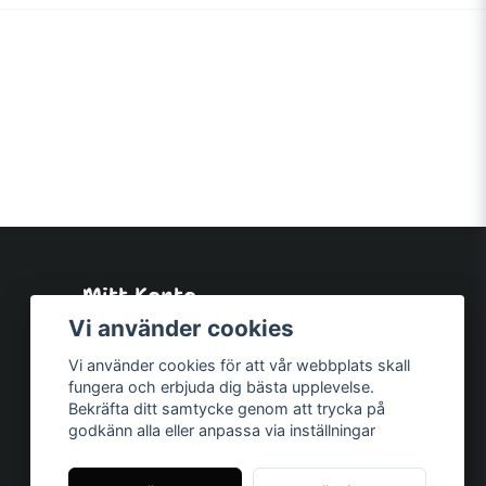
Mitt Konto
Logga in
Vi använder cookies
Registrera dig
Vi använder cookies för att vår webbplats skall
Glömt lösenord?
fungera och erbjuda dig bästa upplevelse.
Bekräfta ditt samtycke genom att trycka på
godkänn alla eller anpassa via inställningar