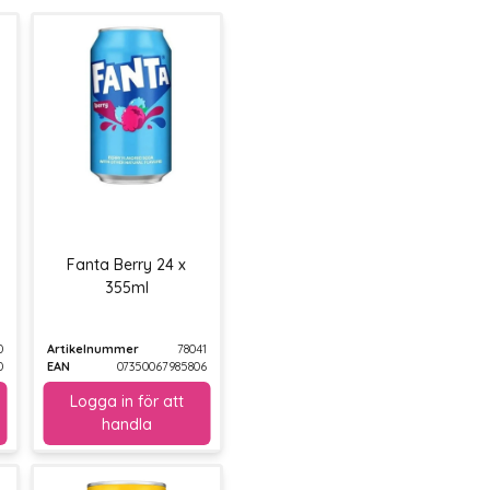
Fanta Berry 24 x
355ml
0
Artikelnummer
78041
0
EAN
07350067985806