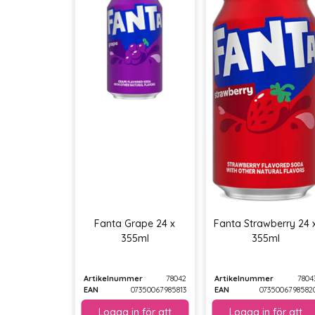
Fanta Grape 24 x
Fanta Strawberry 24 
355ml
355ml
Artikelnummer
78042
Artikelnummer
7804
EAN
07350067985813
EAN
0735006798582