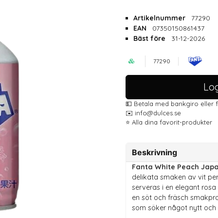
Artikelnummer
77290
EAN
07350150861437
Bäst före
31-12-2026
77290
Log
💵 Betala med bankgiro eller 
✉️ info@dulces.se
⭐️ Alla dina favorit-produkter
Beskrivning
Fanta White Peach Jap
delikata smaken av vit per
serveras i en elegant rosa
en söt och fräsch smakprof
som söker något nytt och