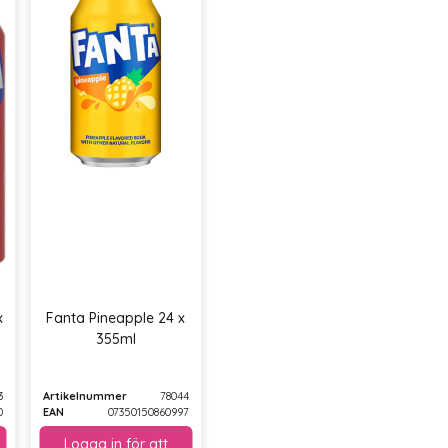
x
Fanta Pineapple 24 x
355ml
3
Artikelnummer
78044
0
EAN
07350150860997