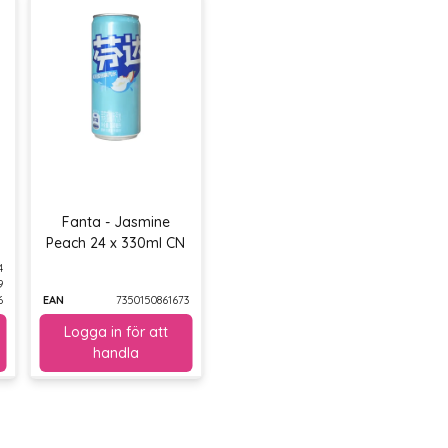
l
Fanta - Jasmine
Peach 24 x 330ml CN
4
9
6
EAN
7350150861673