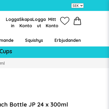
Logga
Skapa
Logga
Mitt
in
Konto
ut
Konto
mande
Squishys
Erbjudanden
 Cups
0ml
ch Bottle JP 24 x 300ml