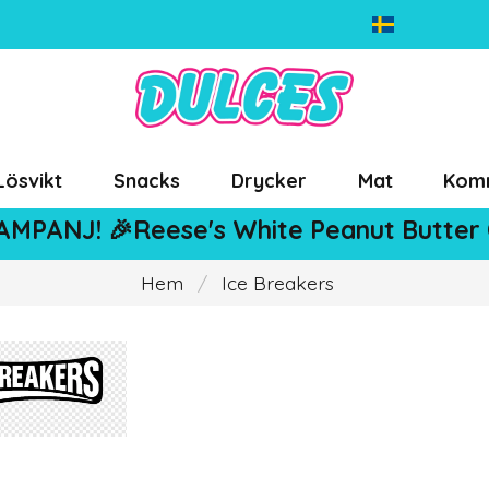
Lösvikt
Snacks
Drycker
Mat
Kom
AMPANJ! 🎉Reese's White Peanut Butter
Hem
Ice Breakers