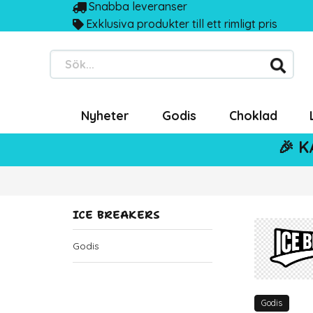
Snabba leveranser
Exklusiva produkter till ett rimligt pris
Sök...
Nyheter
Godis
Choklad
🎉 K
ICE BREAKERS
Godis
Godis