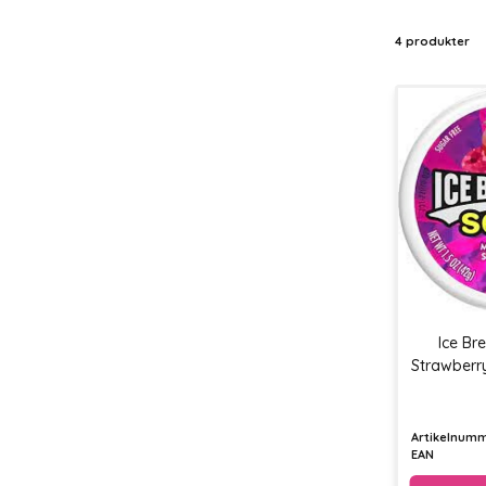
4 produkter
Ice Br
Strawberr
Artikelnum
EAN