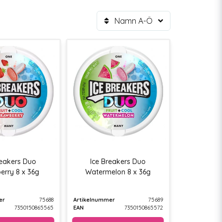
Namn A-Ö
reakers Duo
Ice Breakers Duo
erry 8 x 36g
Watermelon 8 x 36g
er
75688
Artikelnummer
75689
7350150865565
EAN
7350150865572