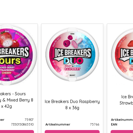
eakers - Sours
Ice B
y & Mixed Berry 8
Ice Breakers Duo Raspberry
Strawb
x 42g
8 x 36g
mer
75907
Artikelnumm
7350150865510
Artikelnummer
75766
EAN