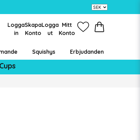
Logga
Skapa
Logga
Mitt
in
Konto
ut
Konto
mande
Squishys
Erbjudanden
 Cups