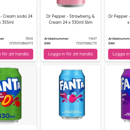
 - Cream soda 24
Dr Pepper - Strawberry &
Dr Pepper -
x 355ml
Cream 24 x 330ml Slim
x
mer
78143
Artikelnummer
79697
Artikelnumm
07350150860973
EAN
7350150862731
EAN