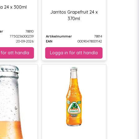
la 24 x 300ml
Jarritos Grapefruit 24 x
370ml
er
78810
7750236000239
Artikelnummer
78814
20-09-2026
EAN
00090478001142