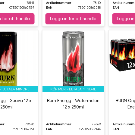
mer
78141
Artikelnummer
78110
Artikelnumm
07350150860959
EAN
7350150862588
EAN
- BETALA MINDRE
KÖP MER - BETALA MINDRE
rgy - Guava 12 x
Burn Energy - Watermelon
BURN Orig
250ml
12 x 250ml
Ene
mer
79670
Artikelnummer
79669
Artikelnumm
7350150862151
EAN
7350150862144
EAN