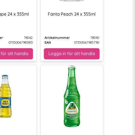
ape 24 x 355ml
Fanta Peach 24 x 355ml
er
78042
Artikelnummer
78040
07350067985813
EAN
07350067985790