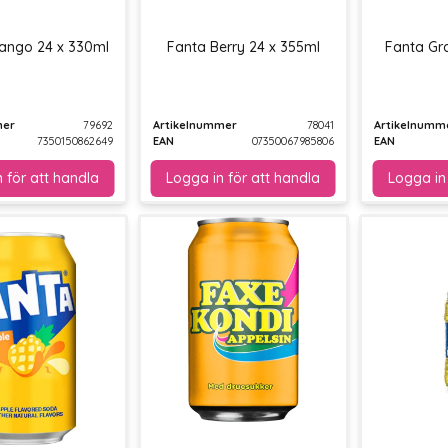
ango 24 x 330ml
Fanta Berry 24 x 355ml
Fanta Gr
mer
79692
Artikelnummer
78041
Artikelnumm
7350150862649
EAN
07350067985806
EAN