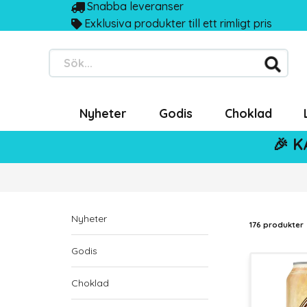
Snabba leveranser
Exklusiva produkter till ett rimligt pris
Sök...
Nyheter
Godis
Choklad
🎉 K
Nyheter
176 produkter
Godis
Choklad