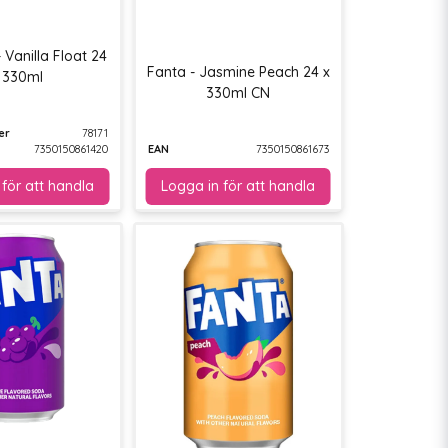
 Vanilla Float 24
Fanta - Jasmine Peach 24 x
 330ml
330ml CN
er
78171
7350150861420
EAN
7350150861673