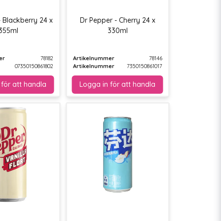
 Blackberry 24 x
Dr Pepper - Cherry 24 x
355ml
330ml
er
78182
Artikelnummer
78146
07350150861802
Artikelnummer
7350150861017