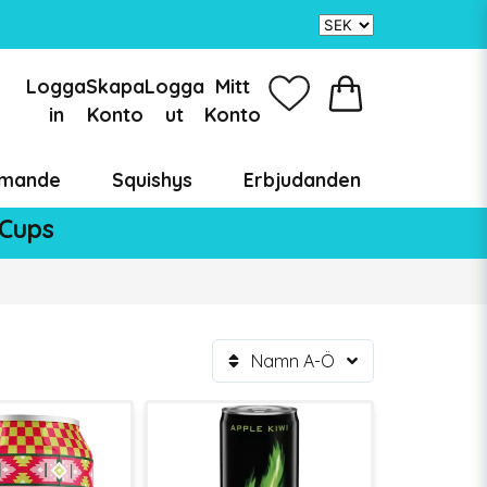
Logga
Skapa
Logga
Mitt
in
Konto
ut
Konto
mande
Squishys
Erbjudanden
 Cups
Namn A-Ö