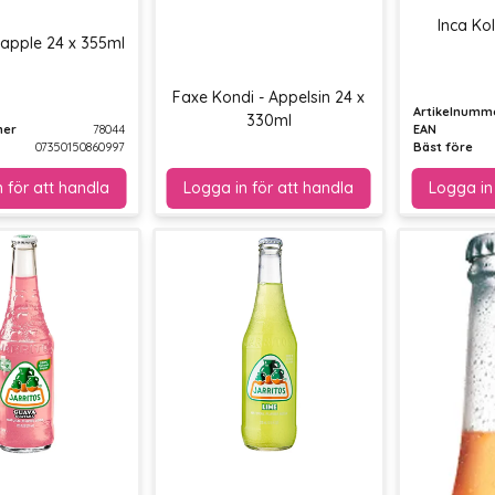
Inca Ko
eapple 24 x 355ml
Faxe Kondi - Appelsin 24 x
Artikelnumm
330ml
mer
78044
EAN
07350150860997
Bäst före