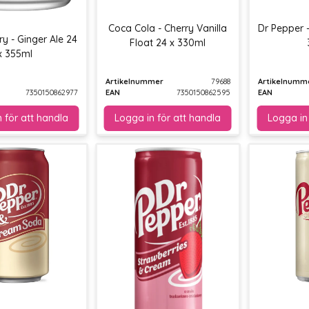
Coca Cola - Cherry Vanilla
Dr Pepper -
y - Ginger Ale 24
Float 24 x 330ml
x 355ml
Artikelnummer
79688
Artikelnumm
7350150862977
EAN
7350150862595
EAN