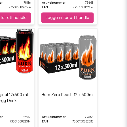
er
78116
Artikelnummer
79668
7350150862564
EAN
7350150862137
inal 12x500 ml
Burn Zero Peach 12 x 500ml
rgy Drink
er
79662
Artikelnummer
79664
7350150862014
EAN
7350150862038