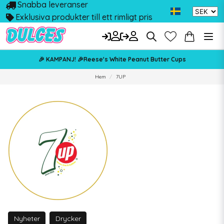
Snabba leveranser
Exklusiva produkter till ett rimligt pris
🎉 KAMPANJ! 🎉Reese's White Peanut Butter Cups
Hem
7UP
Nyheter
Drycker