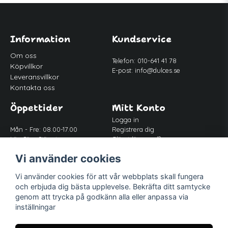
Information
Kundservice
Om oss
Telefon: 010-641 41 78
Köpvillkor
E-post:
info@dulces.se
Leveransvillkor
Kontakta oss
Öppettider
Mitt Konto
Logga in
Mån - Fre: 08.00-17.00
Registrera dig
Lör-Sön: Stängt
Glömt lösenord?
Lunch: 12.00-13.00
Vi använder cookies
Vi använder cookies för att vår webbplats skall fungera
Följ oss
och erbjuda dig bästa upplevelse. Bekräfta ditt samtycke
Facebook
genom att trycka på godkänn alla eller anpassa via
inställningar
Instagram