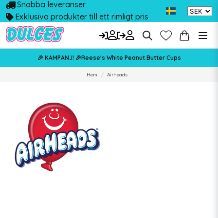
Snabba leveranser
Exklusiva produkter till ett rimligt pris
🎉 KAMPANJ! 🎉Reese's White Peanut Butter Cups
Hem
Airheads