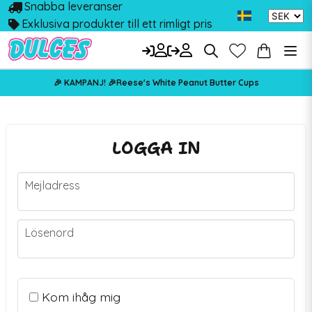
Snabba leveranser
Exklusiva produkter till ett rimligt pris
🎉 KAMPANJ! 🎉Reese's White Peanut Butter Cups
LOGGA IN
Mejladress
Mejladress
Lösenord
Lösenord
Kom ihåg mig