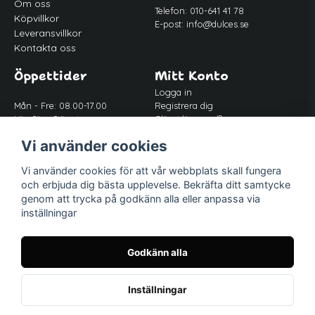
Om oss
Telefon: 010-641 41 78
Köpvillkor
E-post:
info@dulces.se
Leveransvillkor
Kontakta oss
Öppettider
Mitt Konto
Logga in
Mån - Fre: 08.00-17.00
Registrera dig
Lör-Sön: Stängt
Glömt lösenord?
Lunch: 12.00-13.00
Vi använder cookies
Vi använder cookies för att vår webbplats skall fungera
Följ oss
och erbjuda dig bästa upplevelse. Bekräfta ditt samtycke
Facebook
genom att trycka på godkänn alla eller anpassa via
inställningar
Instagram
Godkänn alla
Inställningar