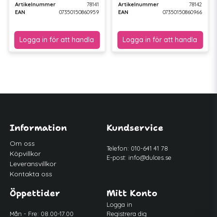
Artikelnummer
78141
Artikelnummer
78142
EAN
07350150860959
EAN
07350150860966
Information
Kundservice
Om oss
Telefon: 010-641 41 78
Köpvillkor
E-post:
info@dulces.se
Leveransvillkor
Kontakta oss
Öppettider
Mitt Konto
Logga in
Mån - Fre: 08.00-17.00
Registrera dig