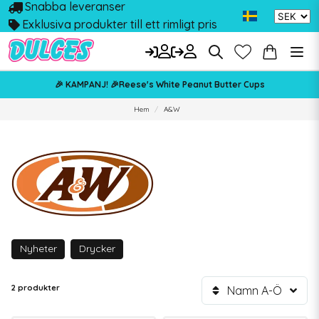
Snabba leveranser
Exklusiva produkter till ett rimligt pris
🎉 KAMPANJ! 🎉Reese's White Peanut Butter Cups
Hem
A&W
Nyheter
Drycker
2 produkter
Namn A-Ö