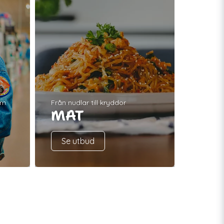
.m.
Från nudlar till kryddor
MAT
Se utbud