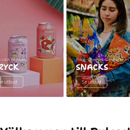
 USA till Asien
Takis, Cheetos & Pringles m
RYCK
SNACKS
Se utbud
Se utbud