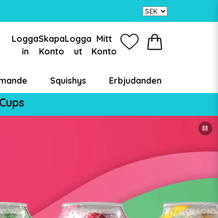
Logga
Skapa
Logga
Mitt
in
Konto
ut
Konto
mande
Squishys
Erbjudanden
 Cups