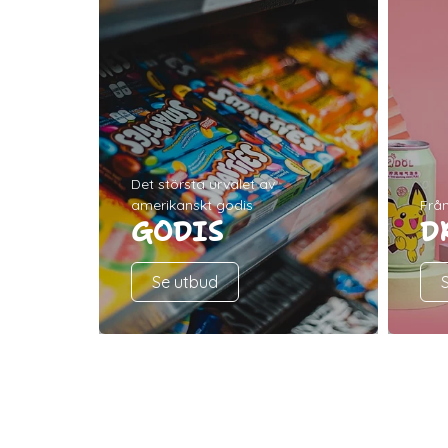
Det största urvalet av
amerikanskt godis
Från
GODIS
D
Se utbud