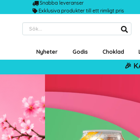
Snabba leveranser
Exklusiva produkter till ett rimligt pris
Sök...
Nyheter
Godis
Choklad
🎉 K