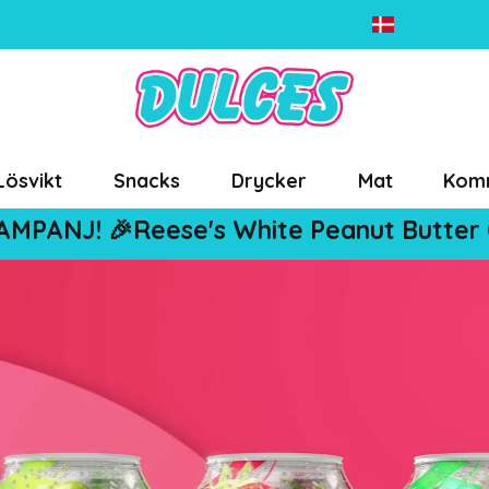
Lösvikt
Snacks
Drycker
Mat
Kom
AMPANJ! 🎉Reese's White Peanut Butter