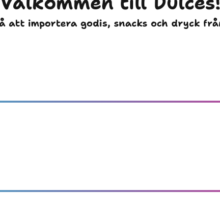
Välkommen till Dulces
på att importera godis, snacks och dryck fr