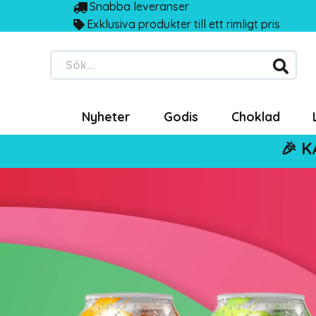
Snabba leveranser
Exklusiva produkter till ett rimligt pris
Sök...
Nyheter
Godis
Choklad
🎉 K