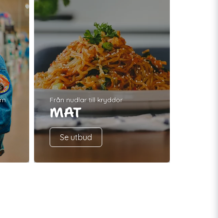
.m.
Från nudlar till kryddor
MAT
Se utbud