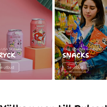
 USA till Asien
Takis, Cheetos & Pringles m
RYCK
SNACKS
Se utbud
Se utbud