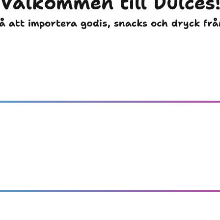
Välkommen till Dulces
på att importera godis, snacks och dryck fr