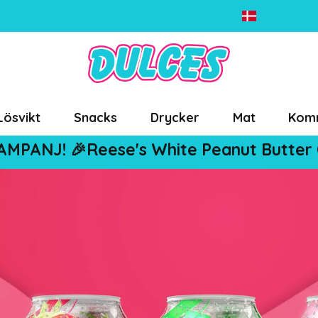
Lösvikt
Snacks
Drycker
Mat
Kom
AMPANJ! 🎉Reese's White Peanut Butter