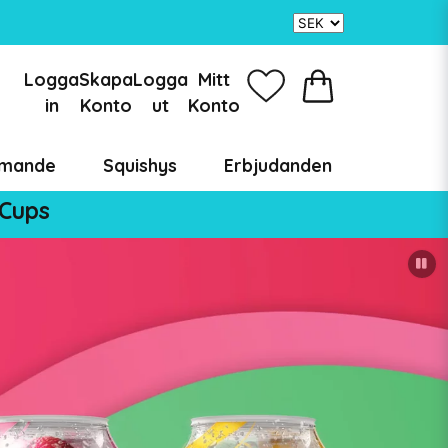
Logga
Skapa
Logga
Mitt
in
Konto
ut
Konto
mande
Squishys
Erbjudanden
 Cups