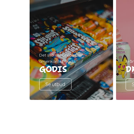
Det största urvalet av
amerikanskt godis
Från
GODIS
D
Se utbud