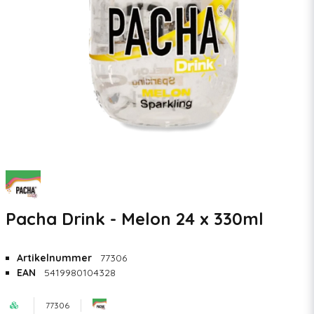
Pacha Drink - Melon 24 x 330ml
Artikelnummer
77306
EAN
5419980104328
77306