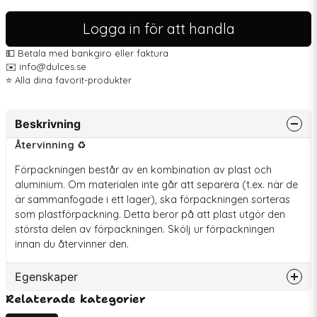
Logga in för att handla
💵 Betala med bankgiro eller faktura
✉️ info@dulces.se
⭐️ Alla dina favorit-produkter
Beskrivning
Återvinning
♻️
Förpackningen består av en kombination av plast och
aluminium. Om materialen inte går att separera (t.ex. när de
är sammanfogade i ett lager), ska förpackningen sorteras
som plastförpackning. Detta beror på att plast utgör den
största delen av förpackningen. Skölj ur förpackningen
innan du återvinner den.
Egenskaper
Relaterade kategorier
Artikelnummer
77306