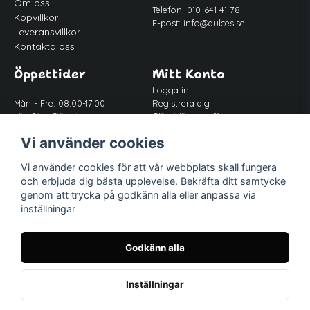
Om oss
Telefon: 010-641 41 78
Köpvillkor
E-post:
info@dulces.se
Leveransvillkor
Kontakta oss
Öppettider
Mitt Konto
Logga in
Mån - Fre: 08.00-17.00
Registrera dig
Lör-Sön: Stängt
Glömt lösenord?
Lunch: 12.00-13.00
Vi använder cookies
Vi använder cookies för att vår webbplats skall fungera
Följ oss
och erbjuda dig bästa upplevelse. Bekräfta ditt samtycke
Facebook
genom att trycka på godkänn alla eller anpassa via
Instagram
inställningar
Godkänn alla
Inställningar