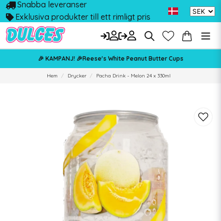
Snabba leveranser
Exklusiva produkter till ett rimligt pris
🎉 KAMPANJ! 🎉Reese's White Peanut Butter Cups
Hem
Drycker
Pacha Drink - Melon 24 x 330ml