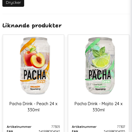
EAN
5419980104328
Drycker
Liknande produkter
Pacha Drink - Peach 24 x
Pacha Drink - Mojito 24 x
330ml
330ml
Artikelnummer
77305
Artikelnummer
77307
EAN
5419980104342
EAN
5419980104335