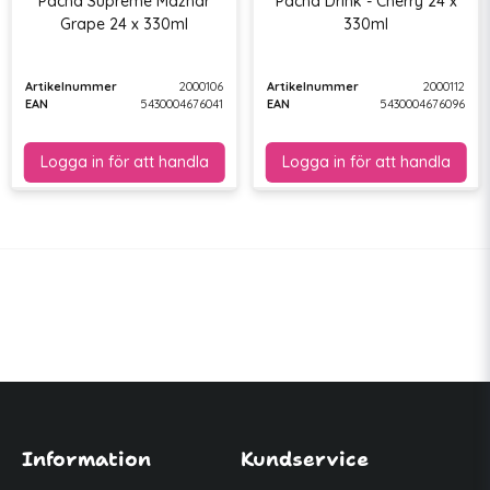
Pacha Supreme Mazhar
Pacha Drink - Cherry 24 x
Grape 24 x 330ml
330ml
Artikelnummer
2000106
Artikelnummer
2000112
EAN
5430004676041
EAN
5430004676096
Information
Kundservice