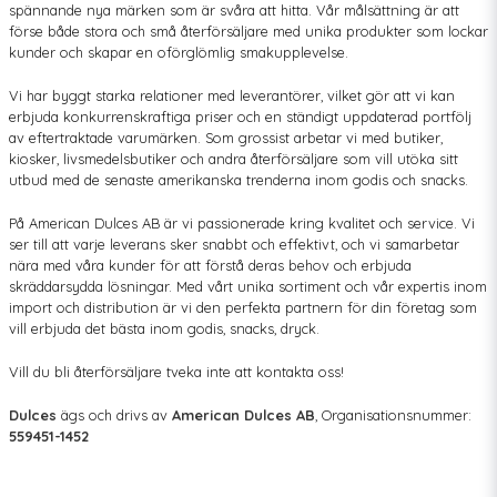
spännande nya märken som är svåra att hitta. Vår målsättning är att
förse både stora och små återförsäljare med unika produkter som lockar
kunder och skapar en oförglömlig smakupplevelse.
Vi har byggt starka relationer med leverantörer, vilket gör att vi kan
erbjuda konkurrenskraftiga priser och en ständigt uppdaterad portfölj
av eftertraktade varumärken. Som grossist arbetar vi med butiker,
kiosker, livsmedelsbutiker och andra återförsäljare som vill utöka sitt
utbud med de senaste amerikanska trenderna inom godis och snacks.
På American Dulces AB är vi passionerade kring kvalitet och service. Vi
ser till att varje leverans sker snabbt och effektivt, och vi samarbetar
nära med våra kunder för att förstå deras behov och erbjuda
skräddarsydda lösningar. Med vårt unika sortiment och vår expertis inom
import och distribution är vi den perfekta partnern för din företag som
vill erbjuda det bästa inom godis, snacks, dryck.
Vill du bli återförsäljare tveka inte att kontakta oss!
Dulces
ägs och drivs av
American Dulces AB
, Organisationsnummer:
559451-1452