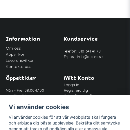
Information
Kundservice
Om oss
Telefon: 010-641 41 78
Köpvillkor
E-post:
info@dulces.se
Leveransvillkor
Kontakta oss
Öppettider
Mitt Konto
Logga in
Mån - Fre: 08.00-17.00
Registrera dig
Lör-Sön: Stängt
Glömt lösenord?
Lunch: 12.00-13.00
Vi använder cookies
Vi använder cookies för att vår webbplats skall fungera
Följ oss
och erbjuda dig bästa upplevelse. Bekräfta ditt samtycke
Facebook
genom att trycka på godkänn alla eller anpassa via