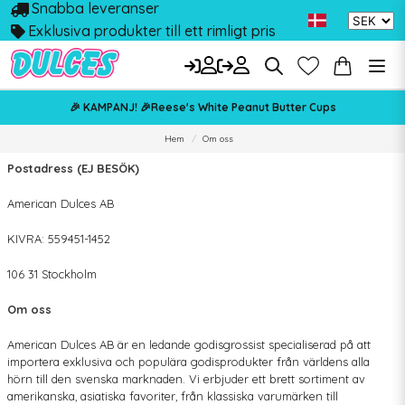
Snabba leveranser
Exklusiva produkter till ett rimligt pris
🎉 KAMPANJ! 🎉Reese's White Peanut Butter Cups
Hem
Om oss
Postadress (EJ BESÖK)
American Dulces AB
KIVRA: 559451-1452
106 31 Stockholm
Om oss
American Dulces AB är en ledande godisgrossist specialiserad på att
importera exklusiva och populära godisprodukter från världens alla
hörn till den svenska marknaden. Vi erbjuder ett brett sortiment av
amerikanska, asiatiska favoriter, från klassiska varumärken till