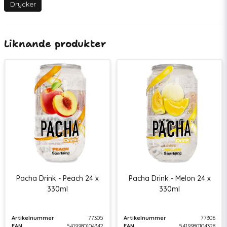
EAN
5419980104304
Drycker
Liknande produkter
Pacha Drink - Peach 24 x
Pacha Drink - Melon 24 x
330ml
330ml
Artikelnummer
77305
Artikelnummer
77306
EAN
5419980104342
EAN
5419980104328