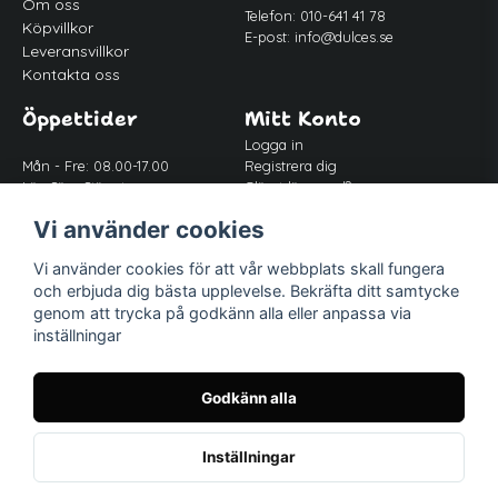
Om oss
Telefon: 010-641 41 78
Köpvillkor
E-post:
info@dulces.se
Leveransvillkor
Kontakta oss
Öppettider
Mitt Konto
Logga in
Mån - Fre: 08.00-17.00
Registrera dig
Lör-Sön: Stängt
Glömt lösenord?
Lunch: 12.00-13.00
Vi använder cookies
Vi använder cookies för att vår webbplats skall fungera
Följ oss
och erbjuda dig bästa upplevelse. Bekräfta ditt samtycke
Facebook
genom att trycka på godkänn alla eller anpassa via
Instagram
inställningar
Godkänn alla
Inställningar