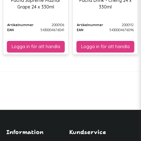
Pacha Supreme Mazhar
Pacha Drink - Cherry 24 x
Grape 24 x 330ml
330ml
Artikelnummer
2000106
Artikelnummer
2000112
EAN
5430004676041
EAN
5430004676096
Information
Kundservice