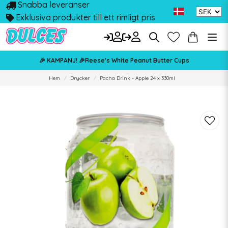
Snabba leveranser
Exklusiva produkter till ett rimligt pris
🎉 KAMPANJ! 🎉Reese's White Peanut Butter Cups
Hem
Drycker
Pacha Drink - Apple 24 x 330ml