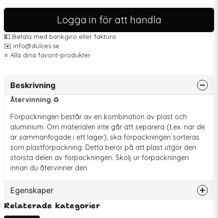
Logga in för att handla
💵 Betala med bankgiro eller faktura
✉️ info@dulces.se
⭐️ Alla dina favorit-produkter
Beskrivning
Återvinning
♻️
Förpackningen består av en kombination av plast och
aluminium. Om materialen inte går att separera (t.ex. när de
är sammanfogade i ett lager), ska förpackningen sorteras
som plastförpackning. Detta beror på att plast utgör den
största delen av förpackningen. Skölj ur förpackningen
innan du återvinner den.
Egenskaper
Relaterade kategorier
Artikelnummer
77308