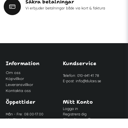
Säkra betalningar
Vi erbjuder betalningar både via kort & faktura
Information
Kundservice
Om oss
Telefon: 010-641 41 78
Köpvillkor
E-post:
info@dulces.se
Leveransvillkor
Kontakta oss
Öppettider
Mitt Konto
Logga in
Mån - Fre: 08.00-17.00
Registrera dig
Lör-Sön: Stängt
Glömt lösenord?
Lunch: 12.00-13.00