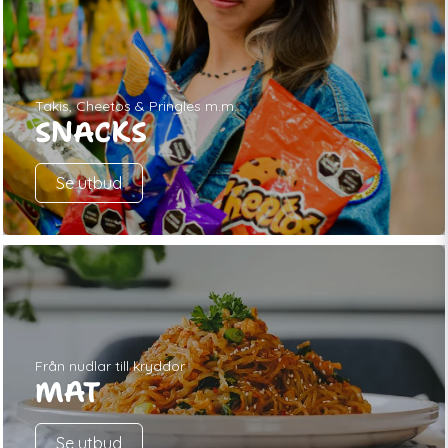
Takis, Cheetos & Pringles m.m.
SNACKS
Se utbud
Från nudlar till kryddor
MAT
Se utbud