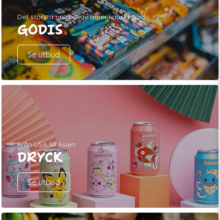
Det största urvalet av amerikanskt godis
GODIS
Se utbud
Från USA till Asien
DRYCK
Se utbud