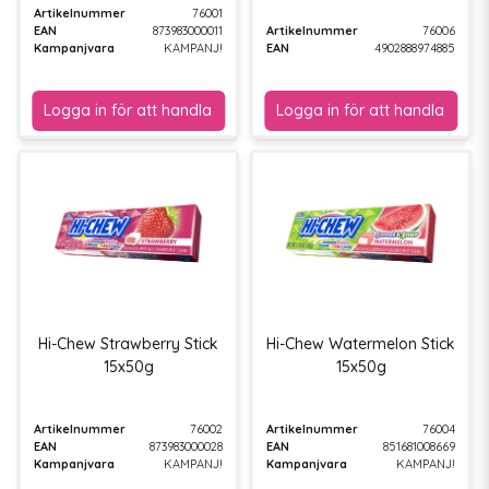
Artikelnummer
76001
EAN
873983000011
Artikelnummer
76006
Kampanjvara
KAMPANJ!
EAN
4902888974885
Hi-Chew Strawberry Stick
Hi-Chew Watermelon Stick
15x50g
15x50g
Artikelnummer
76002
Artikelnummer
76004
EAN
873983000028
EAN
851681008669
Kampanjvara
KAMPANJ!
Kampanjvara
KAMPANJ!