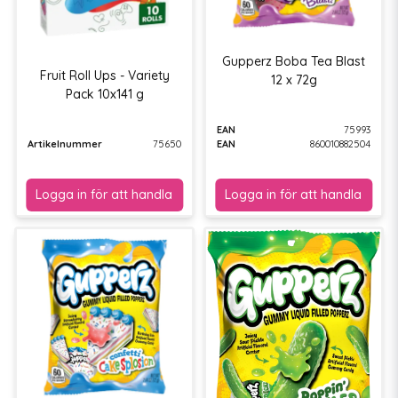
Gupperz Boba Tea Blast
Fruit Roll Ups - Variety
12 x 72g
Pack 10x141 g
EAN
75993
Artikelnummer
75650
EAN
860010882504