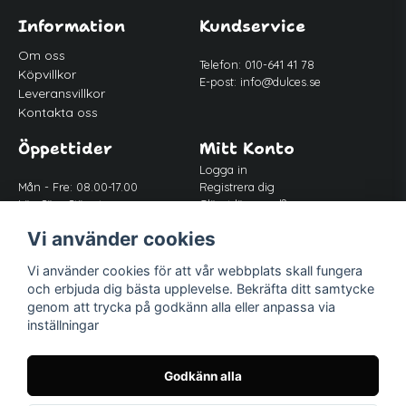
Information
Kundservice
Om oss
Telefon: 010-641 41 78
Köpvillkor
E-post:
info@dulces.se
Leveransvillkor
Kontakta oss
Öppettider
Mitt Konto
Logga in
Mån - Fre: 08.00-17.00
Registrera dig
Lör-Sön: Stängt
Glömt lösenord?
Lunch: 12.00-13.00
Vi använder cookies
Vi använder cookies för att vår webbplats skall fungera
Följ oss
och erbjuda dig bästa upplevelse. Bekräfta ditt samtycke
Facebook
genom att trycka på godkänn alla eller anpassa via
inställningar
Instagram
Godkänn alla