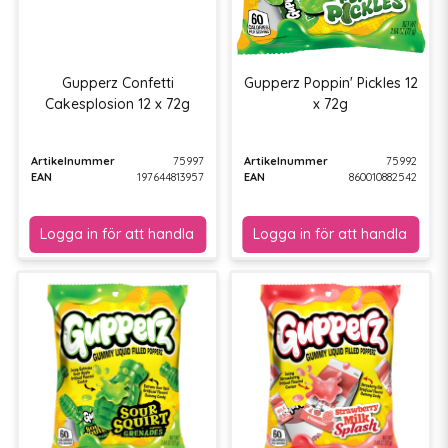
Gupperz Confetti
Gupperz Poppin' Pickles 12
Cakesplosion 12 x 72g
x 72g
Artikelnummer
75997
Artikelnummer
75992
EAN
197644813957
EAN
860010882542