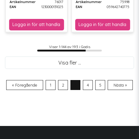
Artikelnummer
76017
Artikelnummer
75998
EAN
1230000131025
EAN
059642740775
Visar 1-144 av 193 i Godis
Visa fler ...
« Föregående
1
2
3
4
5
Nästa »