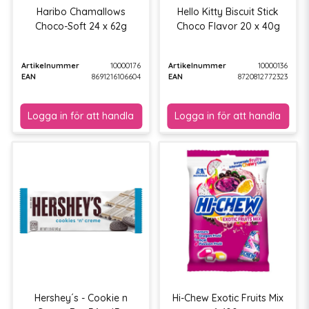
Haribo Chamallows
Hello Kitty Biscuit Stick
Choco-Soft 24 x 62g
Choco Flavor 20 x 40g
Artikelnummer
10000176
Artikelnummer
10000136
EAN
8691216106604
EAN
8720812772323
Hershey´s - Cookie n
Hi-Chew Exotic Fruits Mix