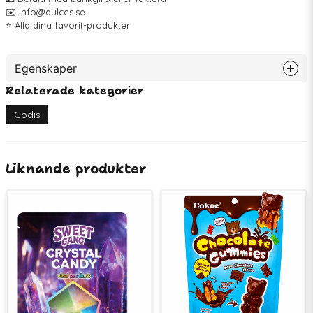
✉️ info@dulces.se
⭐️ Alla dina favorit-produkter
Egenskaper
Relaterade kategorier
Artikelnummer
75650
Godis
Liknande produkter