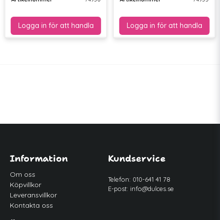
Information
Kundservice
Om oss
Telefon: 010-641 41 78
Köpvillkor
E-post:
info@dulces.se
Leveransvillkor
Kontakta oss