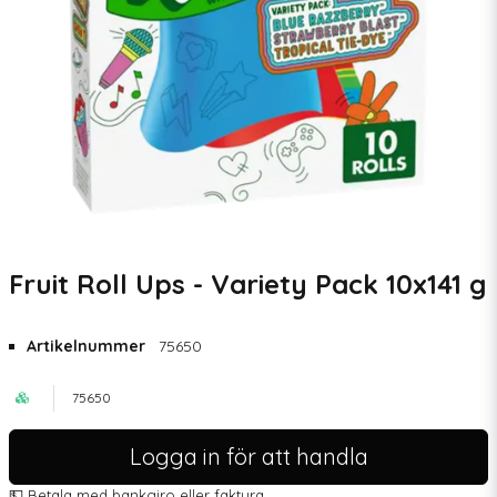
Fruit Roll Ups - Variety Pack 10x141 g
Artikelnummer
75650
75650
Logga in för att handla
💵 Betala med bankgiro eller faktura