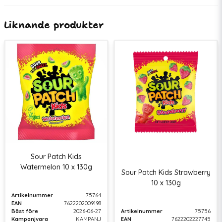
Kampanjvara
KAMPANJ
Liknande produkter
Sour Patch Kids
Watermelon 10 x 130g
Sour Patch Kids Strawberry
10 x 130g
Artikelnummer
75764
EAN
7622202009198
Bäst före
2026-06-27
Artikelnummer
75756
Kampanjvara
KAMPANJ
EAN
7622202227745