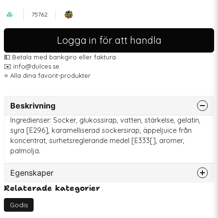
75762
Logga in för att handla
💵 Betala med bankgiro eller faktura
✉️ info@dulces.se
⭐️ Alla dina favorit-produkter
Beskrivning
Ingredienser: Socker, glukossirap, vatten, stärkelse, gelatin,
syra [E296], karamelliserad sockersirap, äppeljuice från
koncentrat, surhetsreglerande medel [E333[], aromer,
palmolja.
Egenskaper
Relaterade kategorier
Artikelnummer
75762
EAN
7622202008719
Godis
Bäst före
2026-07-01