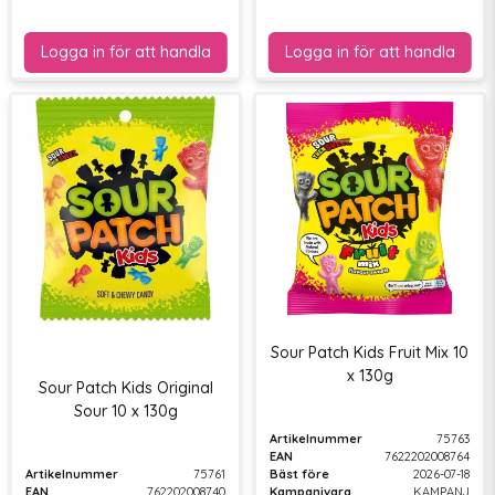
Sour Patch Kids Fruit Mix 10
x 130g
Sour Patch Kids Original
Sour 10 x 130g
Artikelnummer
75763
EAN
7622202008764
Artikelnummer
75761
Bäst före
2026-07-18
EAN
762202008740
Kampanjvara
KAMPANJ