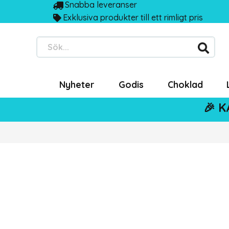
Snabba leveranser
Exklusiva produkter till ett rimligt pris
Sök...
Nyheter
Godis
Choklad
🎉 K