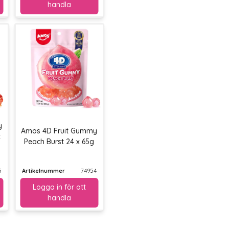
y
Amos 4D Fruit Gummy
x
Peach Burst 24 x 65g
5
Artikelnummer
74954