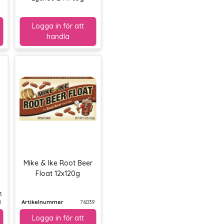
a
Mike & Ike Root Beer
Float 12x120g
3
5
Artikelnummer
76039