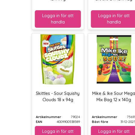
Skittles - Sour Squishy
Mike & Ike Sour Meg
Clouds 18 x 94g
Mix Bag 12 x 140g
Artikelnummer
79024
Artikelnummer
7569
EAN
4009900538589
Bäst före
31-12-202