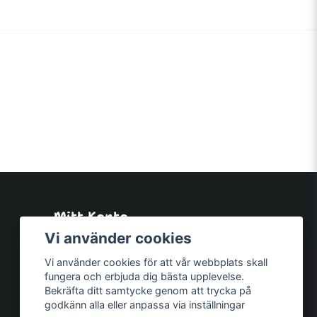
Mitt Konto
Logga in
Vi använder cookies
Registrera dig
Vi använder cookies för att vår webbplats skall
Glömt lösenord?
fungera och erbjuda dig bästa upplevelse.
Bekräfta ditt samtycke genom att trycka på
godkänn alla eller anpassa via inställningar