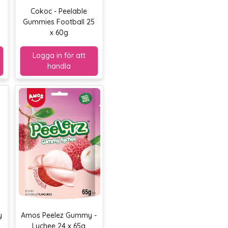
Cokoc - Peelable
Gummies Football 25
x 60g
y
Amos Peelez Gummy -
Lychee 24 x 65g