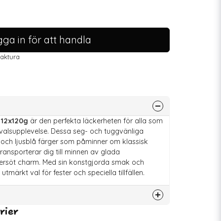
ga in för att handla
faktura
 12x120g
är den perfekta läckerheten för alla som
evalsupplevelse. Dessa seg- och tuggvänliga
 och ljusblå färger som påminner om klassisk
ansporterar dig till minnen av glada
kersöt charm. Med sin konstgjorda smak och
t utmärkt val för fester och speciella tillfällen.
rier
76040