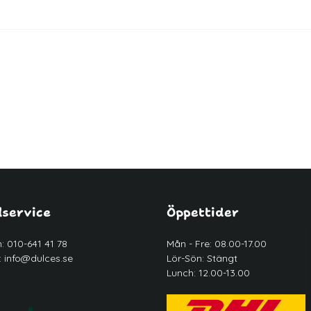
service
Öppettider
n: 010-641 41 78
Mån - Fre: 08.00-17.00
:
info@dulces.se
Lör-Sön: Stängt
Lunch: 12.00-13.00