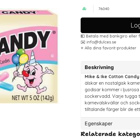
76040
Log
💵 Betala med bankgiro eller 
✉️ info@dulces.se
⭐️ Alla dina favorit-produkter
Beskrivning
Mike & Ike Cotton Candy
älskar en nostalgisk karn
godisar kommer i ljusrosa
sockervadd. Varje tugga tr
karnevalskvällar och soc
tilltalande färger blir de et
Egenskaper
Relaterade katego
Artikelnummer