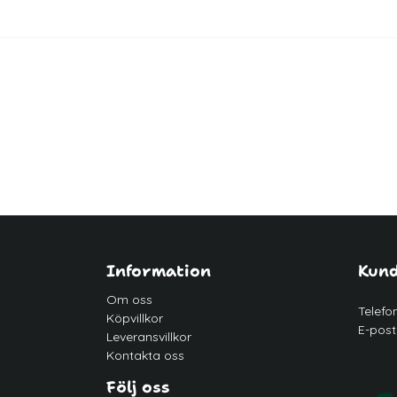
Information
Kund
Om oss
Telefo
Köpvillkor
E-post
Leveransvillkor
Kontakta oss
Följ oss