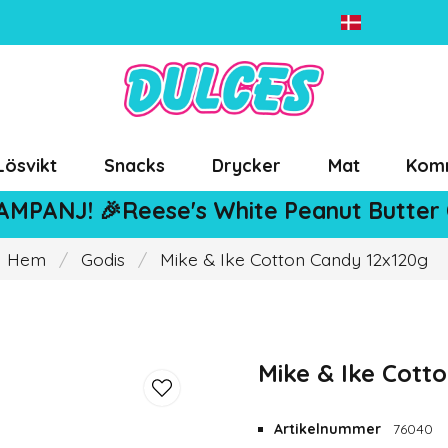
Lösvikt
Snacks
Drycker
Mat
Kom
AMPANJ! 🎉Reese's White Peanut Butter
Hem
Godis
Mike & Ike Cotton Candy 12x120g
Mike & Ike Cott
Artikelnummer
76040