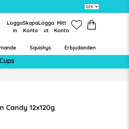
Logga
Skapa
Logga
Mitt
in
Konto
ut
Konto
mande
Squishys
Erbjudanden
 Cups
on Candy 12x120g