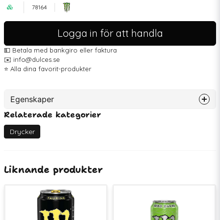
78164
Logga in för att handla
💵 Betala med bankgiro eller faktura
✉️ info@dulces.se
⭐️ Alla dina favorit-produkter
Egenskaper
Relaterade kategorier
Artikelnummer
78164
EAN
7350150861154
Drycker
Liknande produkter