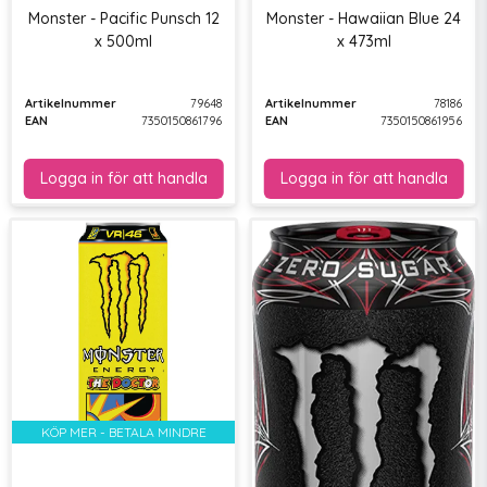
Monster - Pacific Punsch 12
Monster - Hawaiian Blue 24
x 500ml
x 473ml
Artikelnummer
79648
Artikelnummer
78186
EAN
7350150861796
EAN
7350150861956
KÖP MER - BETALA MINDRE