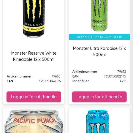
KÖP MER - BETALA MINDRE
Monster Ultra Paradise 12 x
Monster Reserve White
500ml
Pineapple 12 x 500ml
Artikelnummer
79672
Artikelnummer
79665
EAN
7350150862175
EAN
7350150862076
Innehåller
AZO