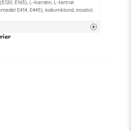
(E120, E163), L-karnitin, L-tartrat
smedel E414, E445), kaliumklorid, inositol,
rier
79607
07350150860164