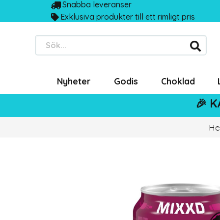
Snabba leveranser
Exklusiva produkter till ett rimligt pris
Sök...
Nyheter
Godis
Choklad
🎉 K
H