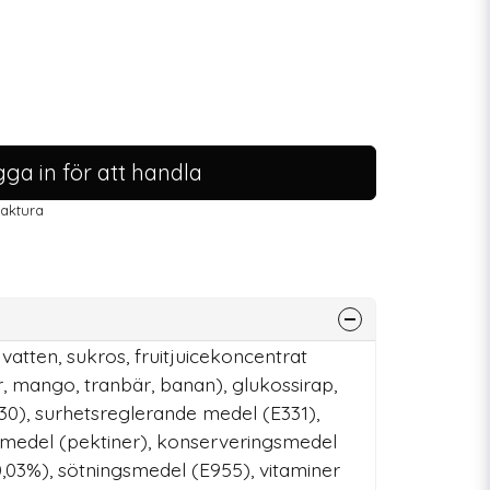
ga in för att handla
faktura
vatten, sukros, fruitjuicekoncentrat
r, mango, tranbär, banan), glukossirap,
330), surhetsreglerande medel (E331),
smedel (pektiner), konserveringsmedel
(0,03%), sötningsmedel (E955), vitaminer