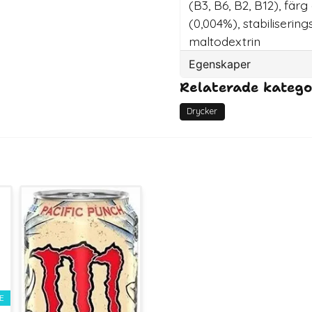
(B3, B6, B2, B12), färg 
(0,004%), stabilisering
maltodextrin
Egenskaper
Relaterade katego
Artikelnummer
EAN
Drycker
E