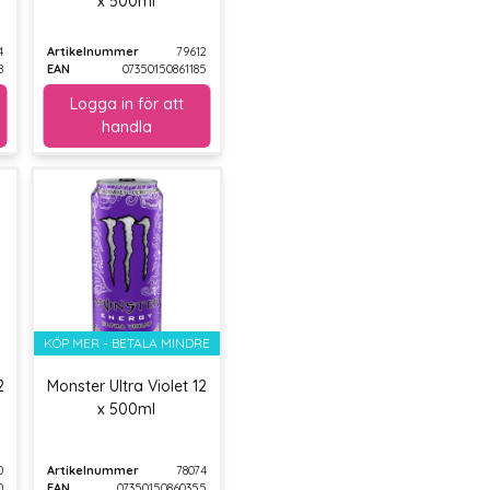
x 500ml
4
Artikelnummer
79612
8
EAN
07350150861185
KÖP MER - BETALA MINDRE
2
Monster Ultra Violet 12
x 500ml
0
Artikelnummer
78074
0
EAN
07350150860355