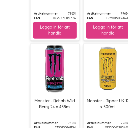
Artikelnummer
79631
Artikelnummer
7963
EAN
07350150861536
EAN
0735015086162
Monster - Rehab Wild
Monster - Ripper UK 1
Berry 24 x 458ml
x 500ml
Artikelnummer
78164
Artikelnummer
7961
EAN
7350150861154
EAN
0735006798566