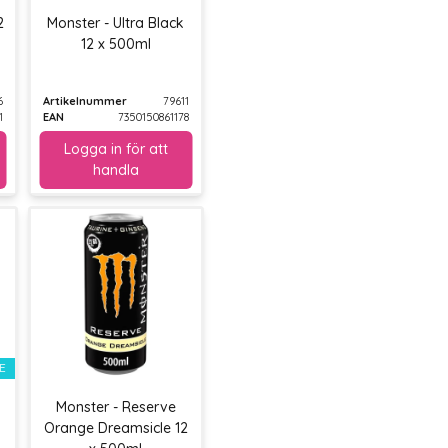
2
Monster - Ultra Black
12 x 500ml
6
Artikelnummer
79611
1
EAN
7350150861178
E
Monster - Reserve
Orange Dreamsicle 12