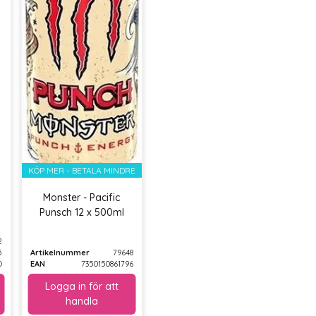
KÖP MER - BETALA MINDRE
Monster - Pacific
Punsch 12 x 500ml
2
5
Artikelnummer
79648
O
EAN
7350150861796