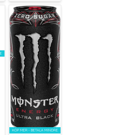
E
KÖP MER - BETALA MINDRE