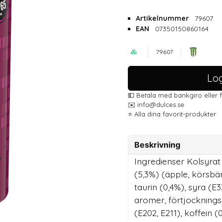
Artikelnummer
79607
EAN
07350150860164
79607
Log
💵 Betala med bankgiro eller 
✉️ info@dulces.se
⭐️ Alla dina favorit-produkter
Beskrivning
Ingredienser Kolsyrat 
(5,3%) (äpple, körsbä
taurin (0,4%), syra (E
aromer, förtjockning
(E202, E211), koffein 