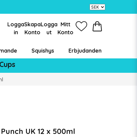
Logga
Skapa
Logga
Mitt
in
Konto
ut
Konto
mande
Squishys
Erbjudanden
 Cups
ml
 Punch UK 12 x 500ml