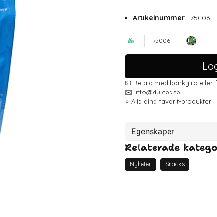
Artikelnummer
75006
75006
Log
💵 Betala med bankgiro eller 
✉️ info@dulces.se
⭐️ Alla dina favorit-produkter
Egenskaper
Relaterade katego
Artikelnummer
Nyheter
Snacks