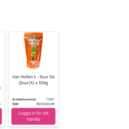
Van Holten´s - Sour Sis
(Sour)12 x 306g
g
Artikelnummer
75007
5
EAN
38200000698