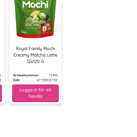
Royal Family Mochi
Creamy Matcha Latte
12x120 G
0
Artikelnummer
72492
8
EAN
4711931037107