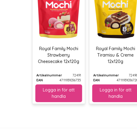
Royal Family Mochi
Royal Family Mochi
Strawberry
Tiramisu & Creme
Cheesecake 12x120g
12x120g
Artikelnummer
72491
Artikelnummer
7249
EAN
4711931036735
EAN
471193103672