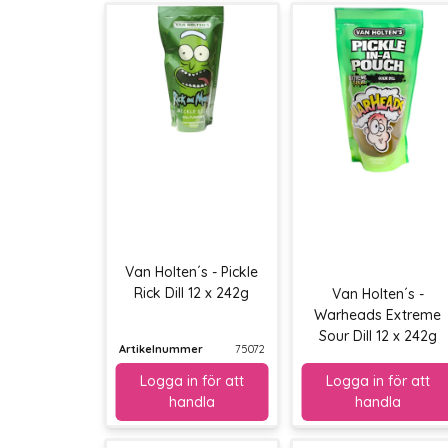
Van Holten´s - Pickle
Rick Dill 12 x 242g
Van Holten´s -
Warheads Extreme
Sour Dill 12 x 242g
Artikelnummer
75072