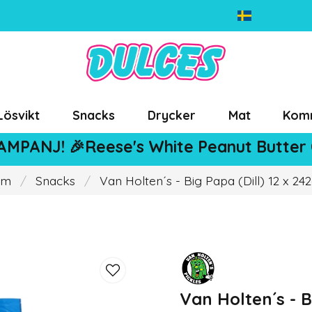
Lösvikt
Snacks
Drycker
Mat
Kom
AMPANJ! 🎉Reese's White Peanut Butter
em
Snacks
Van Holten´s - Big Papa (Dill) 12 x 24
Van Holten´s - B