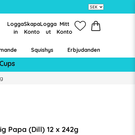
Logga
Skapa
Logga
Mitt
in
Konto
ut
Konto
mande
Squishys
Erbjudanden
 Cups
2g
ig Papa (Dill) 12 x 242g