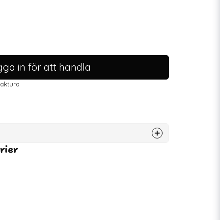
ga in för att handla
faktura
rier
75006