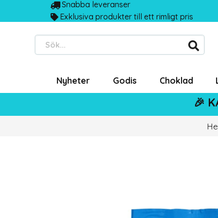
Snabba leveranser
Exklusiva produkter till ett rimligt pris
Sök...
Nyheter
Godis
Choklad
🎉 K
H