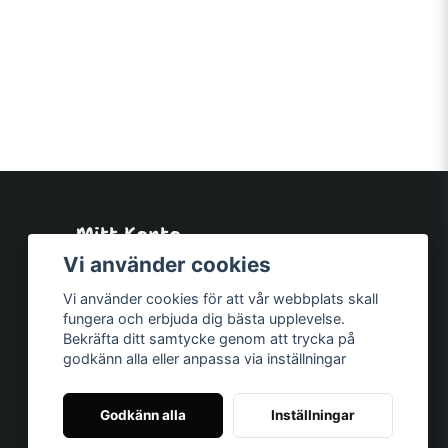
Mitt Konto
Logga in
Vi använder cookies
Registrera dig
Vi använder cookies för att vår webbplats skall
Glömt lösenord?
fungera och erbjuda dig bästa upplevelse.
Bekräfta ditt samtycke genom att trycka på
godkänn alla eller anpassa via inställningar
Godkänn alla
Inställningar