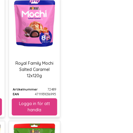
Royal Family Mochi
Salted Caramel
12x120g
Artikelnummer
72489
EAN
4711931036995