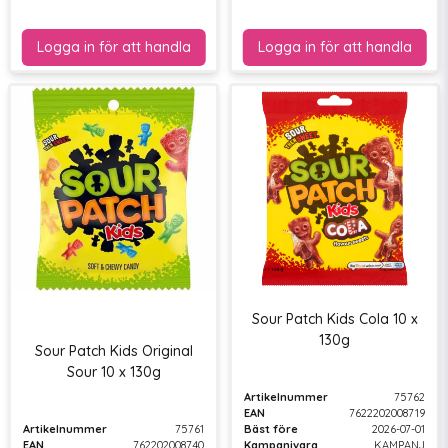
Sour Patch Kids Cola 10 x
130g
Sour Patch Kids Original
Sour 10 x 130g
Artikelnummer
75762
EAN
7622202008719
Artikelnummer
75761
Bäst före
2026-07-01
EAN
762202008740
Kampanjvara
KAMPANJ