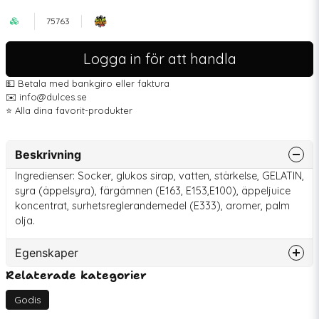
75763
Logga in för att handla
💵 Betala med bankgiro eller faktura
✉️ info@dulces.se
⭐️ Alla dina favorit-produkter
Beskrivning
Ingredienser: Socker, glukos sirap, vatten, stärkelse, GELATIN,
syra (äppelsyra), färgämnen (E163, E153,E100), äppeljuice
koncentrat, surhetsreglerandemedel (E333), aromer, palm
olja.
Egenskaper
Relaterade kategorier
Artikelnummer
75763
EAN
7622202008764
Godis
Bäst före
2026-07-18