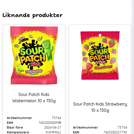
Kampanjvara
KAMPANJ
Liknande produkter
Sour Patch Kids
Watermelon 10 x 130g
Sour Patch Kids Strawberry
10 x 130g
Artikelnummer
75764
EAN
7622202009198
Bäst före
2026-06-27
Artikelnummer
75756
Kampanjvara
KAMPANJ
EAN
7622202227745