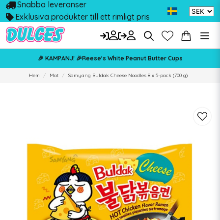
Snabba leveranser
Exklusiva produkter till ett rimligt pris
🎉 KAMPANJ! 🎉Reese's White Peanut Butter Cups
Hem
Mat
Samyang Buldak Cheese Noodles 8 x 5-pack (700 g)