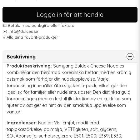
Logga in för att handla
💵 Betala med bankgiro eller faktura
✉️ info@dulces.se
⭐️ Alla dina favorit-produkter
Beskrivning
Produktbeskrivning:
Samyang Buldak Cheese Noodles
kombinerar den berömda koreanska hettan med en krämig
ostsmak som förhöjer din nudelupplevelse. Varje
förpackning innehåller åtta stycken 5-pack, vilket gör den
idealisk för familjer eller nudelentusiaster. Den distinkta gula
förpackningen med en lekfull illustration av en kyckling som
njuter av ost ger en hint av den smakrika upplevelse som
väntar.
Ingredienser:
Nudlar: VETEmjöl, modifierad
tapiokastärkelse, palmolja, VETEgluten, salt, glycerin,
SOJAbönsolja, surhetsreglerare E501; E500; E339; E330,