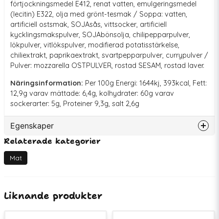
förtjockningsmedel E412, renat vatten, emulgeringsmedel
(lecitin) E322, olja med grönt-tesmak / Soppa: vatten,
artificiell ostsmak, SOJAsås, vittsocker, artificiell
kycklingsmakspulver, SOJAbönsolja, chilipepparpulver,
lökpulver, vitlökspulver, modifierad potatisstärkelse,
chiliextrakt, paprikaextrakt, svartpepparpulver, currypulver /
Pulver: mozzarella OSTPULVER, rostad SESAM, rostad laver.
Näringsinformation:
Per 100g Energi: 1644kj, 393kcal, Fett:
12,9g varav mättade: 6,4g, kolhydrater: 60g varav
sockerarter: 5g, Proteiner 9,3g, salt 2,6g
Egenskaper
Relaterade kategorier
Artikelnummer
70004
Mat
Liknande produkter