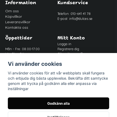
Information
Kundservice
Om oss
Telefon: 010-641 41 78
Köpvillkor
E-post:
info@dulces.se
Leveransvillkor
Kontakta oss
Öppettider
Mitt Konto
Logga in
Mån - Fre: 08.00-17.00
Registrera dig
Lör-Sön: Stängt
Glömt lösenord?
Lunch: 12.00-13.00
Vi använder cookies
Vi använder cookies för att vår webbplats skall fungera
Följ oss
och erbjuda dig bästa upplevelse. Bekräfta ditt samtycke
Facebook
genom att trycka på godkänn alla eller anpassa via
inställningar
Instagram
Godkänn alla