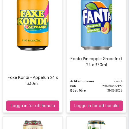
Fanta Pineapple Grapefruit
24 x 330ml
Faxe Kondi - Appelsin 24 x
Artikelnummer
79674
330ml
EAN
7350150862199
Bäst före
31-08-2026