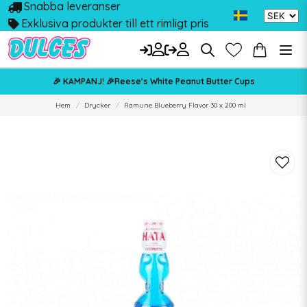
Snabba leveranser
Exklusiva produkter till ett rimligt pris
🎉 KAMPANJ! 🎉Reese's White Peanut Butter Cups
Hem
Drycker
Ramune Blueberry Flavor 30 x 200 ml