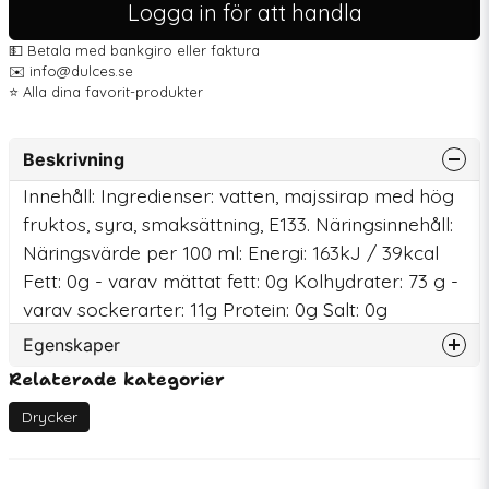
Logga in för att handla
💵 Betala med bankgiro eller faktura
✉️ info@dulces.se
⭐️ Alla dina favorit-produkter
Beskrivning
Innehåll: Ingredienser: vatten, majssirap med hög
fruktos, syra, smaksättning, E133. Näringsinnehåll:
Näringsvärde per 100 ml: Energi: 163kJ / 39kcal
Fett: 0g - varav mättat fett: 0g Kolhydrater: 73 g -
varav sockerarter: 11g Protein: 0g Salt: 0g
Egenskaper
Relaterade kategorier
Artikelnummer
77203
EAN
4902494110042
Drycker