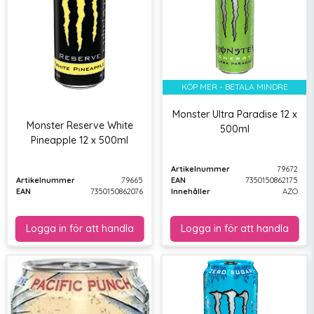
KÖP MER - BETALA MINDRE
Monster Ultra Paradise 12 x
Monster Reserve White
500ml
Pineapple 12 x 500ml
Artikelnummer
79672
Artikelnummer
79665
EAN
7350150862175
EAN
7350150862076
Innehåller
AZO