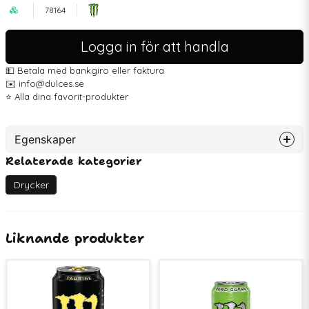
78164
Logga in för att handla
💵 Betala med bankgiro eller faktura
✉️ info@dulces.se
⭐️ Alla dina favorit-produkter
Egenskaper
Relaterade kategorier
Artikelnummer
78164
EAN
7350150861154
Drycker
Liknande produkter