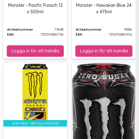
Monster - Pacific Punsch 12
Monster - Hawaiian Blue 24
x 500ml
x 473ml
Artikelnummer
79648
Artikelnummer
78186
EAN
7350150861796
EAN
7350150861956
KÖP MER - BETALA MINDRE