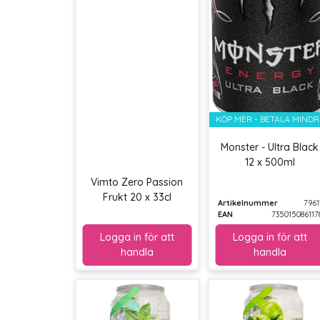
KÖP MER - BETALA MINDR
Monster - Ultra Black
12 x 500ml
Vimto Zero Passion
Frukt 20 x 33cl
Artikelnummer
7961
EAN
735015086117