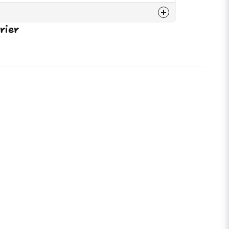
rier
75657
7350045424303