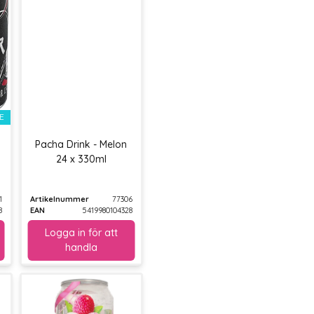
E
Pacha Drink - Melon
24 x 330ml
1
Artikelnummer
77306
8
EAN
5419980104328