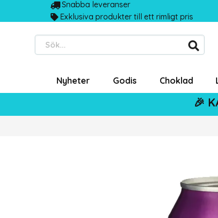
Snabba leveranser
Exklusiva produkter till ett rimligt pris
Sök...
Nyheter
Godis
Choklad
🎉 K