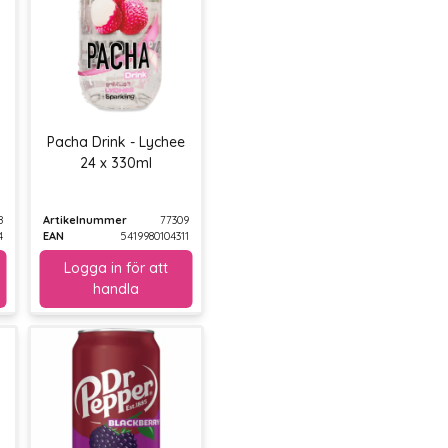
Pacha Drink - Lychee
24 x 330ml
8
Artikelnummer
77309
4
EAN
5419980104311