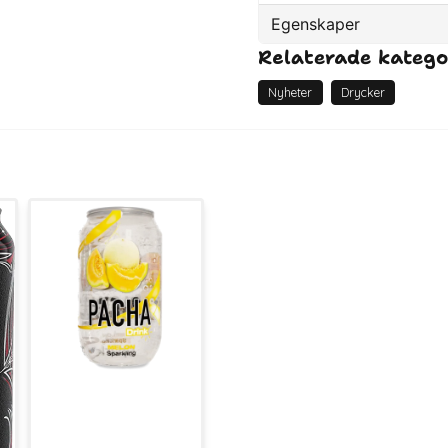
Egenskaper
Relaterade katego
Artikelnummer
EAN
Nyheter
Drycker