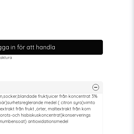
ga in för att handla
faktura
en,socker,blandade fruktjuicer från koncentrat 3%
bär)surhetsreglerande medel ( citron syra)vimto
xtrakt från frukt ,örter, maltextrakt från korn
rots-och hisbiskuskoncentrat)konserverings
uriumbensoat) antioxidationsmedel