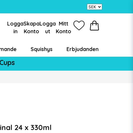
Logga
Skapa
Logga
Mitt
in
Konto
ut
Konto
mande
Squishys
Erbjudanden
 Cups
inal 24 x 330ml