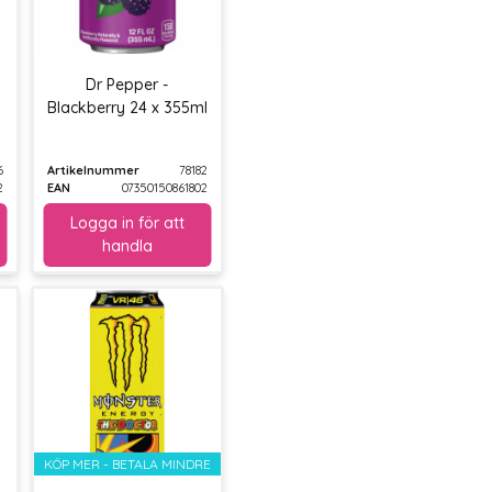
Dr Pepper -
Blackberry 24 x 355ml
6
Artikelnummer
78182
2
EAN
07350150861802
KÖP MER - BETALA MINDRE