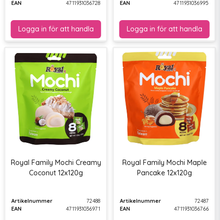
EAN
4711931036728
EAN
4711931036995
Royal Family Mochi Creamy
Royal Family Mochi Maple
Coconut 12x120g
Pancake 12x120g
Artikelnummer
72488
Artikelnummer
72487
EAN
4711931036971
EAN
4711931036766