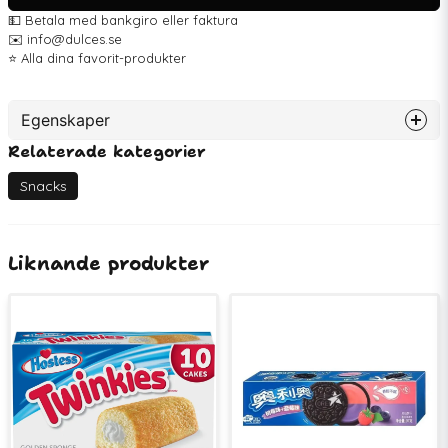
💵 Betala med bankgiro eller faktura
✉️ info@dulces.se
⭐️ Alla dina favorit-produkter
Egenskaper
Relaterade kategorier
Artikelnummer
75078
EAN
888109255848
Snacks
Lagerenhet
DFP
Nettovikt
2.2 kg
Liknande produkter
Antal i DFP
6