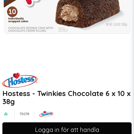
Hostess - Twinkies Chocolate 6 x 10 x
38g
75078
Logga in för att handla