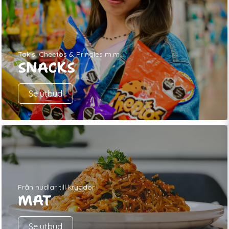
Takis, Cheetos & Pringles m.m.
SNACKS
Se utbud
Från nudlar till kryddor
MAT
Se utbud