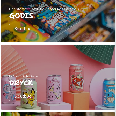
Det största urvalet av amerikanskt godis
GODIS
Se utbud
Från USA till Asien
DRYCK
Se utbud