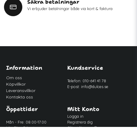
Säkra betalningar
Vi erbjuder betalningar både via kort & faktura
Information
Kundservice
Om oss
Telefon: 010-641 41 78
Köpvillkor
E-post:
info@dulces.se
Leveransvillkor
Kontakta oss
Öppettider
Mitt Konto
Logga in
Mån - Fre: 08.00-17.00
Registrera dig
Lör-Sön: Stängt
Glömt lösenord?
Lunch: 12.00-13.00