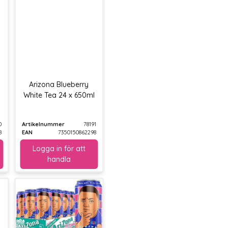
Arizona Blueberry
White Tea 24 x 650ml
0
Artikelnummer
78191
8
EAN
7350150862298