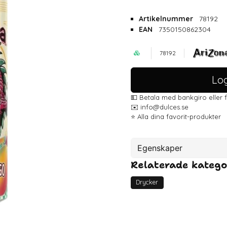
Artikelnummer
78192
EAN
7350150862304
78192
Log
💵 Betala med bankgiro eller 
✉️ info@dulces.se
⭐️ Alla dina favorit-produkter
Egenskaper
Relaterade katego
Artikelnummer
EAN
Drycker