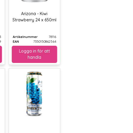
e
Arizona - Kiwi
Strawberry 24 x 650ml
3
Artikelnummer
78116
9
EAN
7350150862564