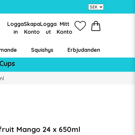
Logga
Skapa
Logga
Mitt
in
Konto
ut
Konto
mande
Squishys
Erbjudanden
 Cups
ml
fruit Mango 24 x 650ml