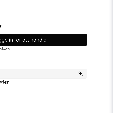
ga in för att handla
faktura
rier
78192
7350150862304