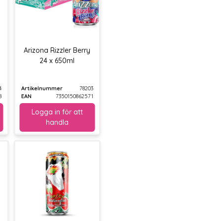
Arizona Rizzler Berry
24 x 650ml
4
Artikelnummer
78203
8
EAN
7350150862571