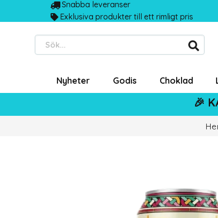
Snabba leveranser
Exklusiva produkter till ett rimligt pris
Sök...
Nyheter
Godis
Choklad
🎉 K
He