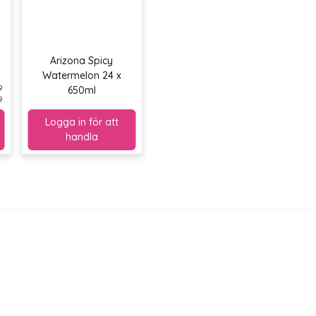
Arizona Spicy
Watermelon 24 x
9
650ml
9