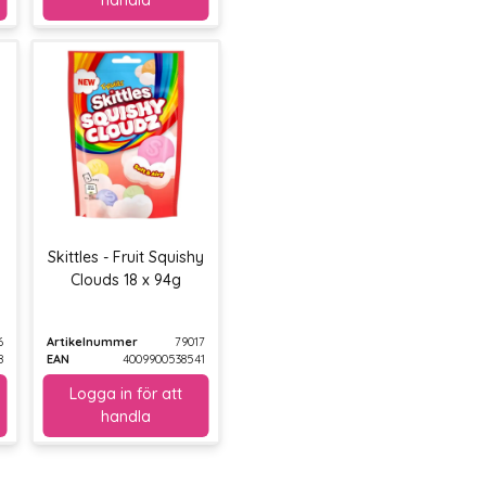
Skittles - Fruit Squishy
Clouds 18 x 94g
6
Artikelnummer
79017
8
EAN
4009900538541