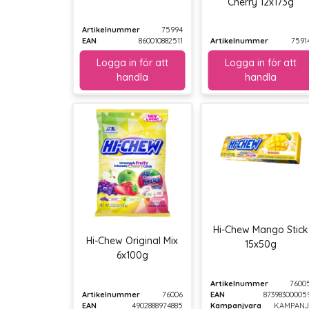
Cherry 12x173g
Artikelnummer
75994
EAN
860010882511
Artikelnummer
7591
Hi-Chew Mango Stick
Hi-Chew Original Mix
15x50g
6x100g
Artikelnummer
7600
Artikelnummer
76006
EAN
87398300005
EAN
4902888974885
Kampanjvara
KAMPANJ