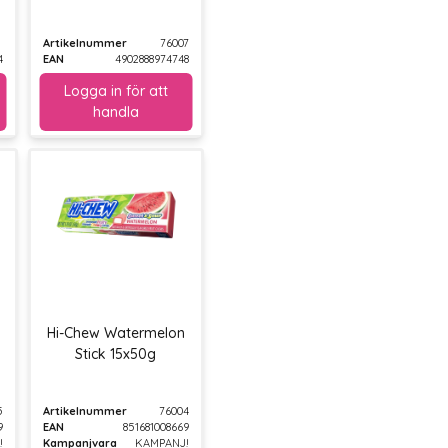
Artikelnummer
76007
4
EAN
4902888974748
Hi-Chew Watermelon
Stick 15x50g
5
Artikelnummer
76004
9
EAN
851681008669
!
Kampanjvara
KAMPANJ!