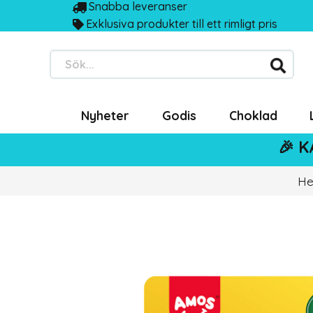
Snabba leveranser
Exklusiva produkter till ett rimligt pris
Sök...
Nyheter
Godis
Choklad
🎉 K
H