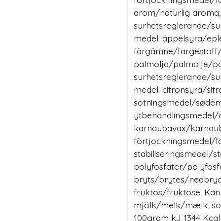
arom/naturlig aroma,
surhetsreglerande/su
medel: äppelsyra/epl
färgämne/fargestoff/
palmolja/palmolje/pa
surhetsreglerande/su
medel: citronsyra/sitr
sötningsmedel/sødemid
ytbehandlingsmedel/o
karnaubavax/karnau
förtjockningsmedel/fo
stabiliseringsmedel/st
polyfosfater/polyfosf
bryts/brytes/nedbryde
fruktos/fruktose. Kan
mjölk/melk/mælk, soj
100gram kJ 1344 Kcal 