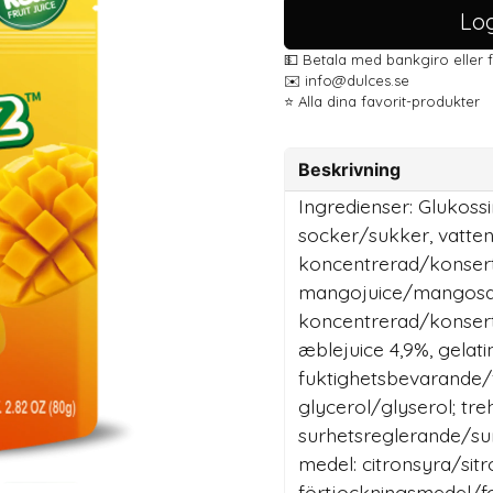
Log
💵 Betala med bankgiro eller 
✉️ info@dulces.se
⭐️ Alla dina favorit-produkter
Beskrivning
Ingredienser: Glukoss
socker/sukker, vatte
koncentrerad/konser
mangojuice/mangosaf
koncentrerad/konsert
æblejuice 4,9%, gelati
fuktighetsbevarande/
glycerol/glyserol; tre
surhetsreglerande/su
medel: citronsyra/sitr
förtjockningsmedel/fo