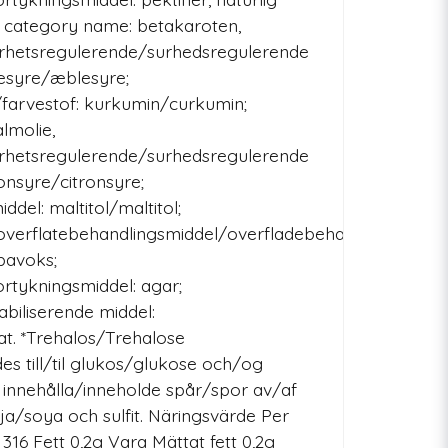
 category name: betakaroten,
rhetsregulerende/surhedsregulerende
esyre/æblesyre;
farvestof: kurkumin/curkumin;
lmolie,
rhetsregulerende/surhedsregulerende
onsyre/citronsyre;
del: maltitol/maltitol;
verflatebehandlingsmiddel/overfladebehandlingsmidde
bavoks;
rtykningsmiddel: agar;
abiliserende middel:
at. *Trehalos/Trehalose
s till/til glukos/glukose och/og
 innehålla/inneholde spår/spor av/af
a/soya och sulfit. Näringsvärde Per
316 Fett 0,2g Vara Mättat fett 0,2g