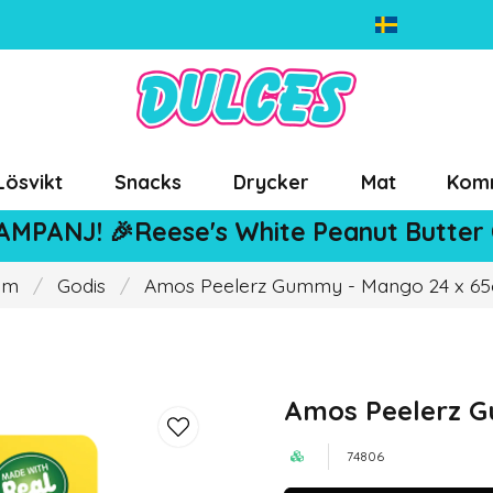
Lösvikt
Snacks
Drycker
Mat
Kom
AMPANJ! 🎉Reese's White Peanut Butter
em
Godis
Amos Peelerz Gummy - Mango 24 x 65
Amos Peelerz G
74806