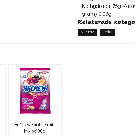
Kolhydrater 76g Varav
gram) 0,08g
Relaterade katego
Nyheter
Godis
Hi-Chew Exotic Fruits
Mix 6x100g