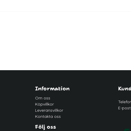
Information
Kund
Om oss
Telefo
Köpvillkor
E-post
Leveransvillkor
Kontakta oss
Följ oss