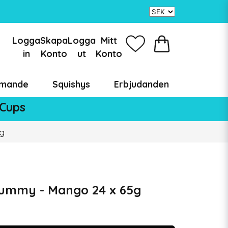
Logga
Skapa
Logga
Mitt
in
Konto
ut
Konto
mande
Squishys
Erbjudanden
 Cups
g
ummy - Mango 24 x 65g