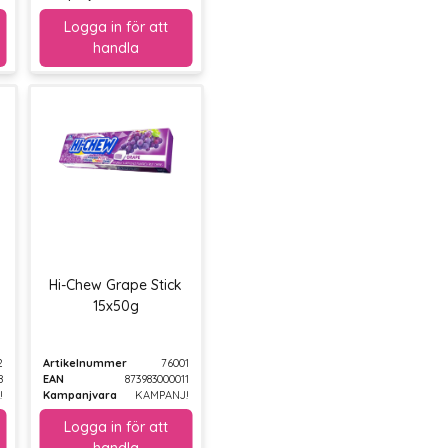
Hi-Chew Grape Stick
15x50g
2
Artikelnummer
76001
8
EAN
873983000011
!
Kampanjvara
KAMPANJ!