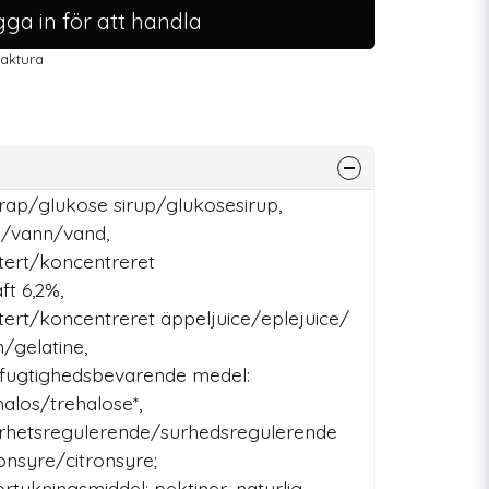
ga in för att handla
faktura
irap/glukose sirup/glukosesirup,
n/vann/vand,
tert/koncentreret
t 6,2%,
ert/koncentreret äppeljuice/eplejuice/
n/gelatine,
fugtighedsbevarende medel:
halos/trehalose*,
rhetsregulerende/surhedsregulerende
onsyre/citronsyre;
rtykningsmiddel: pektiner, naturlig