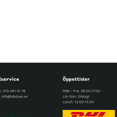
service
Öppettider
n: 010-641 41 78
Mån - Fre: 08.00-17.00
:
info@dulces.se
Lör-Sön: Stängt
Lunch: 12.00-13.00