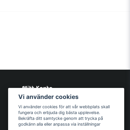
Mitt Konto
Logga in
Vi använder cookies
Registrera dig
Vi använder cookies för att vår webbplats skall
Glömt lösenord?
fungera och erbjuda dig bästa upplevelse.
Bekräfta ditt samtycke genom att trycka på
godkänn alla eller anpassa via inställningar