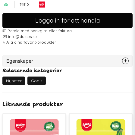
74810
Logga in för att handla
💵 Betala med bankgiro eller faktura
✉️ info@dulces.se
⭐️ Alla dina favorit-produkter
Egenskaper
Relaterade kategorier
Artikelnummer
74810
EAN
6936756272368
Nyheter
Godis
Liknande produkter