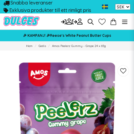
Snabba leveranser
Exklusiva produkter till ett rimligt pris
🎉 KAMPANJ! 🎉Reese's White Peanut Butter Cups
Hem
Godis
Amos Peelerz Gummy - Grape 24 x 65g