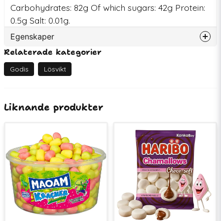
Carbohydrates: 82g Of which sugars: 42g Protein:
0.5g Salt: 0.01g.
Egenskaper
Relaterade kategorier
Artikelnummer
80010
EAN
4001686333518
Godis
Lösvikt
Kampanjvara
KAMPANJ!
Liknande produkter