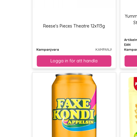
Yumme
S
Reese's Pieces Theatre 12x113g
Artike
EAN
Kampanjvara
KAMPANJ!
Kampan