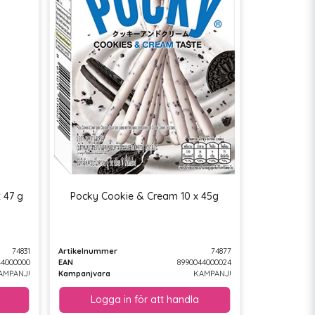
 47 g
Pocky Cookie & Cream 10 x 45g
74831
Artikelnummer
74877
44000000
EAN
8990044000024
AMPANJ!
Kampanjvara
KAMPANJ!