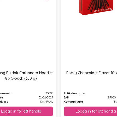
ng Buldak Carbonara Noodles
Pocky Choocolate Flavor 10 x
8 x 5-pack (650 g)
lnummer
70000
Artikelnummer
re
02-02-2027
EAN
89900
jvara
KAMPANJ
Kampanjvara
K