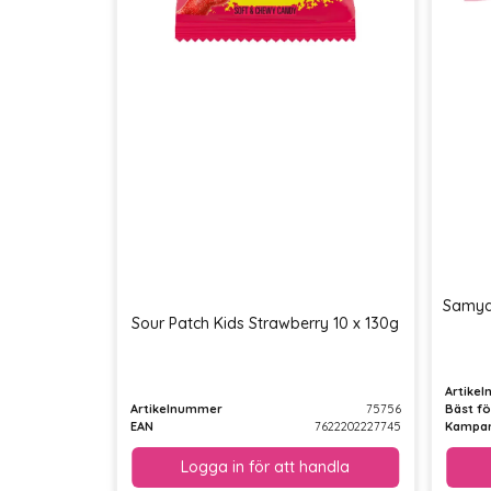
Samya
Sour Patch Kids Strawberry 10 x 130g
Artike
Artikelnummer
75756
Bäst fö
EAN
7622202227745
Kampan