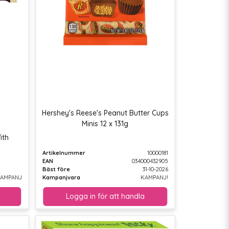
Hershey's Reese's Peanut Butter Cups
Minis 12 x 131g
ith
Artikelnummer
10000181
EAN
034000432905
Bäst före
31-10-2026
AMPANJ
Kampanjvara
KAMPANJ!