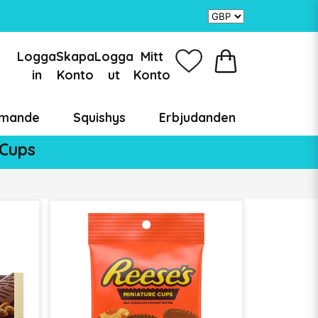
Logga
Skapa
Logga
Mitt
in
Konto
ut
Konto
mande
Squishys
Erbjudanden
 Cups