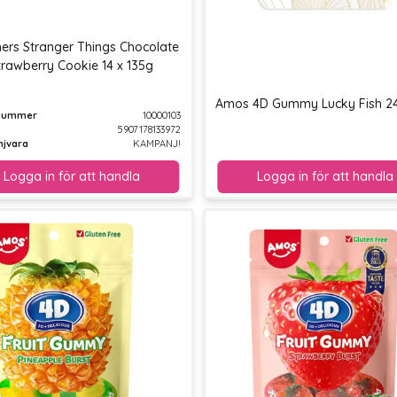
rs Stranger Things Chocolate
trawberry Cookie 14 x 135g
Amos 4D Gummy Lucky Fish 24
lnummer
10000103
5907178133972
jvara
KAMPANJ!