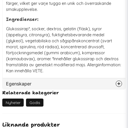
färger, vilket ger varje tugga en unik och överraskande
smakupplevelse.
Ingredienser:
Glukossirap*, socker, dextros, gelatin (fläsk), syror
(äppelsyra, citronsyra), fuktighetsbevarande medel
(glykeol), vegetabiliska och sågspånskoncentrat (svart
morot, spirulina, röd rädisa), koncentrerad druvsaft,
förtjockningsmedel (gummi arabicum), kompressor
(karnaubavax), aromer. *Innehåller glukossirap och dextros
framställda av genetiskt modifierad majs. Allergiinformation:
Kan innehålla VETE.
Egenskaper
Relaterade kategorier
Artikelnummer
76058
EAN
1230000131162
Nyheter
Godis
Liknande produkter