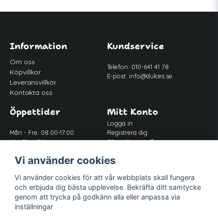
Information
Kundservice
Om oss
Telefon: 010-641 41 78
Köpvillkor
E-post:
info@dulces.se
Leveransvillkor
Kontakta oss
Öppettider
Mitt Konto
Logga in
Mån - Fre: 08.00-17.00
Registrera dig
Lör-Sön: Stängt
Glömt lösenord?
Lunch: 12.00-13.00
Vi använder cookies
Vi använder cookies för att vår webbplats skall fungera
Följ oss
och erbjuda dig bästa upplevelse. Bekräfta ditt samtycke
Facebook
genom att trycka på godkänn alla eller anpassa via
Instagram
inställningar