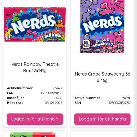
Nerds Rainbow Theatre
Box 12x141g
Nerds Grape Strawberry 36
x 46g
Artikelnummer
75627
EAN
079200558338
Innehåller
AZO
Artikelnummer
75691
Bäst före
05-09-2027
EAN
1230000131780