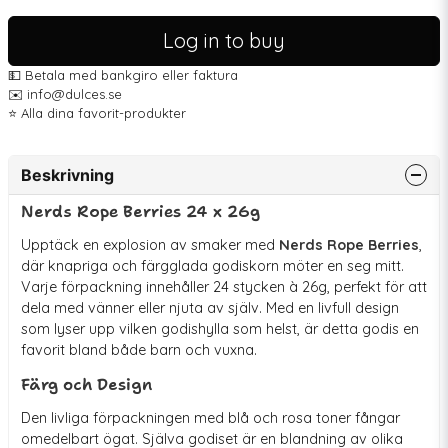
Log in to buy
💵 Betala med bankgiro eller faktura
✉️ info@dulces.se
⭐️ Alla dina favorit-produkter
Beskrivning
Nerds Rope Berries 24 x 26g
Upptäck en explosion av smaker med
Nerds Rope Berries
,
där knapriga och färgglada godiskorn möter en seg mitt.
Varje förpackning innehåller 24 stycken à 26g, perfekt för att
dela med vänner eller njuta av själv. Med en livfull design
som lyser upp vilken godishylla som helst, är detta godis en
favorit bland både barn och vuxna.
Färg och Design
Den livliga förpackningen med blå och rosa toner fångar
omedelbart ögat. Själva godiset är en blandning av olika