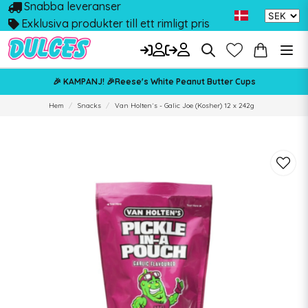
Snabba leveranser
Exklusiva produkter till ett rimligt pris
🎉 KAMPANJ! 🎉Reese's White Peanut Butter Cups
Hem
Snacks
Van Holten´s - Galic Joe (Kosher) 12 x 242g