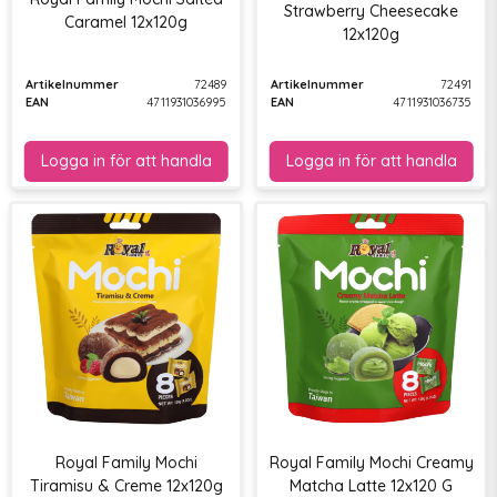
Strawberry Cheesecake
Caramel 12x120g
12x120g
Artikelnummer
72489
Artikelnummer
72491
EAN
4711931036995
EAN
4711931036735
Royal Family Mochi
Royal Family Mochi Creamy
Tiramisu & Creme 12x120g
Matcha Latte 12x120 G