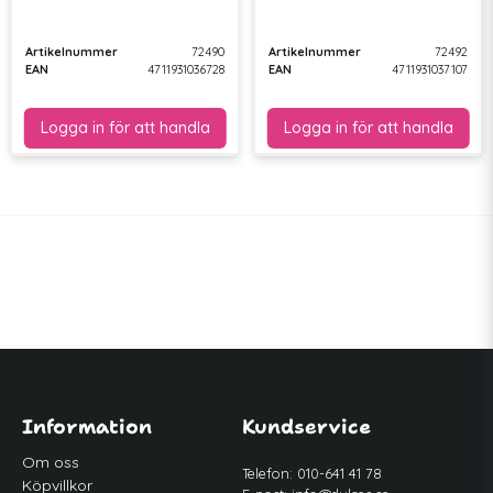
Artikelnummer
72490
Artikelnummer
72492
EAN
4711931036728
EAN
4711931037107
Information
Kundservice
Om oss
Telefon: 010-641 41 78
Köpvillkor