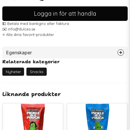
Logga in för att handla
💵 Betala med bankgiro eller faktura
✉️ info@dulces.se
⭐️ Alla dina favorit-produkter
Egenskaper
Relaterade kategorier
Artikelnummer
75004
Nyheter
Snacks
Liknande produkter