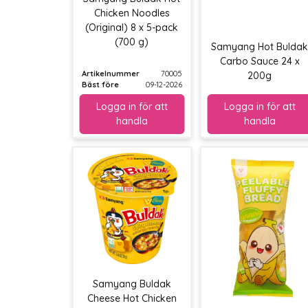
Chicken Noodles
(Original) 8 x 5-pack
(700 g)
Samyang Hot Bulda
Carbo Sauce 24 x
Artikelnummer
70005
200g
Bäst före
09-12-2026
Samyang Buldak
Cheese Hot Chicken