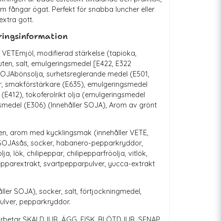
som fångar ögat. Perfekt för snabba luncher eller
extra gott.
ringsinformation
: VETEmjöl, modifierad stärkelse (tapioka,
uten, salt, emulgeringsmedel [E422, E322
 SOJAbönsolja, surhetsreglerande medel (E501,
r, smakförstärkare (E635), emulgeringsmedel
 (E412), tokoferolrikt olja (emulgeringsmedel
nsmedel (E306) (Innehåller SOJA), Arom av grönt
ten, arom med kycklingsmak (innehåller VETE,
SOJAsås, socker, habanero-pepparkryddor,
a, lök, chilipeppar, chilipepparfröolja, vitlök,
pepparextrakt, svartpepparpulver, yucca-extrakt
ller SOJA), socker, salt, förtjockningmedel,
pulver, pepparkryddor.
bearbetar SKALDJUR, ÄGG, FISK, BLÖTDJUR, SENAP,