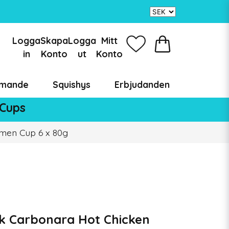
Logga
Skapa
Logga
Mitt
in
Konto
ut
Konto
mande
Squishys
Erbjudanden
 Cups
men Cup 6 x 80g
 Carbonara Hot Chicken