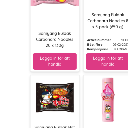
Samyang Buldak
Carbonara Noodles 
x 5-pack (650 g)
Samyang Buldak
Carbonara Noodles
Artikelnummer
7000
Bäst före
02-02-202
20 x 130g
Kampanjvara
KAMPAN
Samyang Buldak Hot