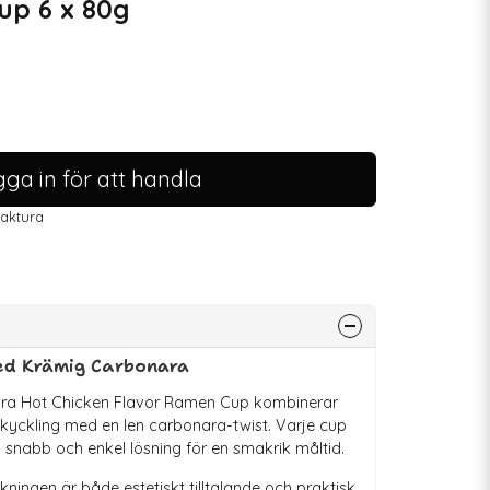
up 6 x 80g
ga in för att handla
faktura
ed Krämig Carbonara
a Hot Chicken Flavor Ramen Cup kombinerar
kyckling med en len carbonara-twist. Varje cup
 snabb och enkel lösning för en smakrik måltid.
ingen är både estetiskt tilltalande och praktisk,