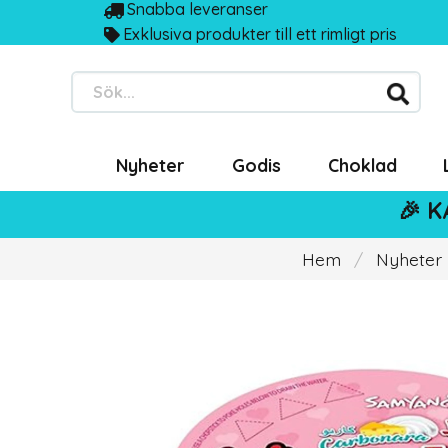
Snabba leveranser
Exklusiva produkter till ett rimligt pris
Sök...
Nyheter
Godis
Choklad
🎉 K
Hem
Nyheter