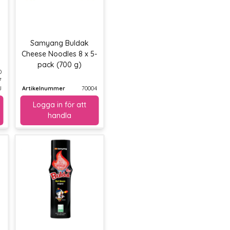
8
Samyang Buldak
Cheese Noodles 8 x 5-
pack (700 g)
0
7
J
Artikelnummer
70004