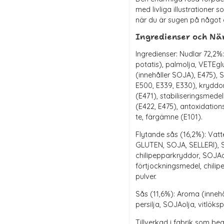
med livliga illustrationer 
när du är sugen på något 
Ingredienser och Nä
Ingredienser: Nudlar 72,2%
potatis), palmolja, VETEgl
(innehåller SOJA), E475),
E500, E339, E330), kryddo
(E471), stabiliseringsmedel
(E422, E475), antoxidatio
te, färgämne (E101).
Flytande sås (16,2%): Vat
GLUTEN, SOJA, SELLERI), 
chilipepparkryddor, SOJAolj
förtjockningsmedel, chili
pulver.
Sås (11,6%): Aroma (innehå
persilja, SOJAolja, vitlöks
Tillverkad i fabrik som 