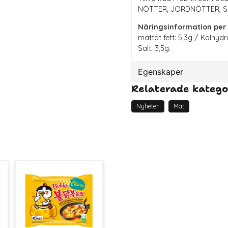
NÖTTER, JORDNÖTTER, 
Näringsinformation per 
mättat fett: 5,3g / Kolhydr
Salt: 3,5g.
Egenskaper
Relaterade katego
Artikelnummer
Bäst före
Nyheter
Mat