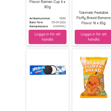
Flavor Ramen Cup 6 x
80g
Tokimeki Peelable
Fluffy Bread Banana
Artikelnummer
70031
Bäst före
09-09-2026
Flavor 16 x 65g
Kampanjvara
KAMPANJ