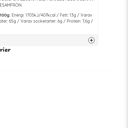
SESAMFRÖN.
100g:
Energi: 1705kJ/407kcal / Fett: 13g / Varav
ater: 65g / Varav sockerarter: 6g / Protein: 7,6g /
rier
70030
26-05-2026