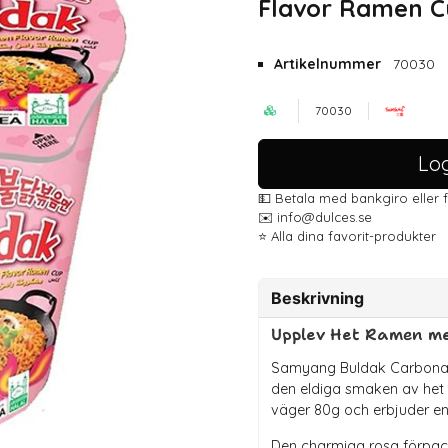
Flavor Ramen C
Artikelnummer
70030
70030
Log
💵 Betala med bankgiro eller 
✉️ info@dulces.se
⭐️ Alla dina favorit-produkter
Beskrivning
Upplev Het Ramen m
Samyang Buldak Carbonar
den eldiga smaken av het 
väger 80g och erbjuder en
Den charmiga rosa förpackn