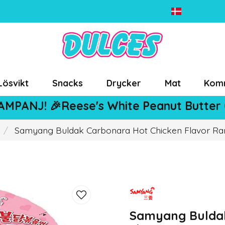
Lösvikt
Snacks
Drycker
Mat
Kom
AMPANJ! 🎉Reese's White Peanut Butter
Samyang Buldak Carbonara Hot Chicken Flavor Ra
Samyang Buldak