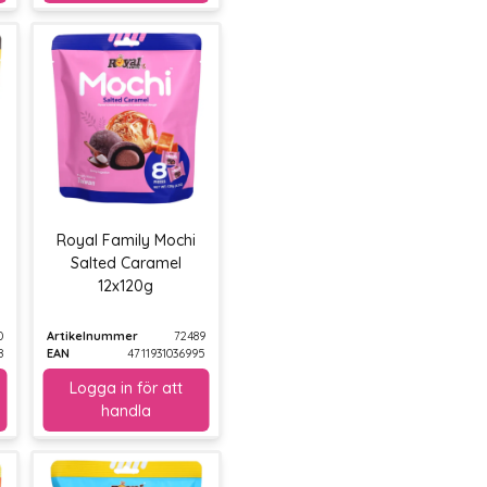
Royal Family Mochi
Salted Caramel
12x120g
0
Artikelnummer
72489
8
EAN
4711931036995