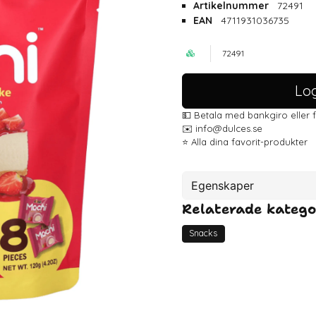
Artikelnummer
72491
EAN
4711931036735
72491
Log
💵 Betala med bankgiro eller 
✉️ info@dulces.se
⭐️ Alla dina favorit-produkter
Egenskaper
Relaterade katego
Artikelnummer
EAN
Snacks