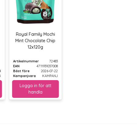
Royal Family Mochi
Mint Chocolate Chip
12x120g
Artikelnummer
72483
EAN
4711931037008
4
Bäst före
2026-07-22
5
Kampanjvara
KAMPANJ