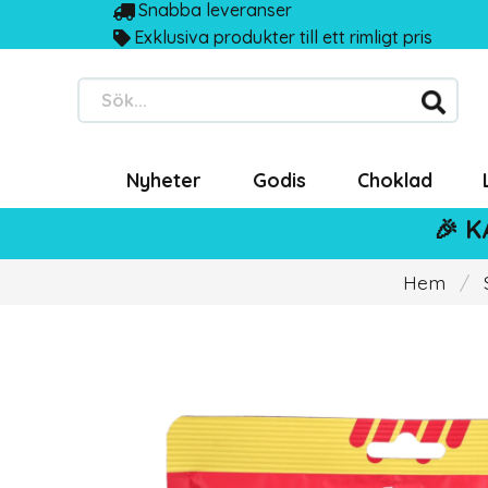
Snabba leveranser
Exklusiva produkter till ett rimligt pris
Sök...
Nyheter
Godis
Choklad
🎉 K
Hem