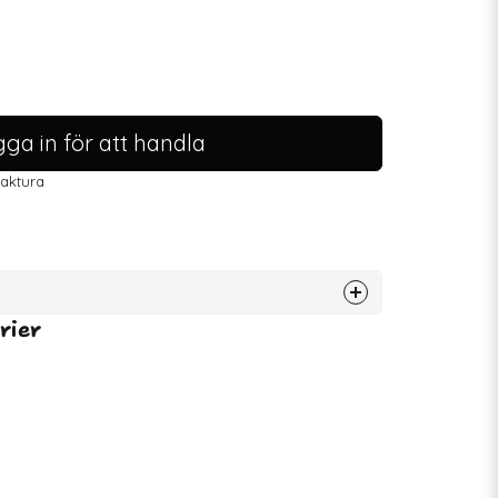
ga in för att handla
faktura
rier
72491
4711931036735