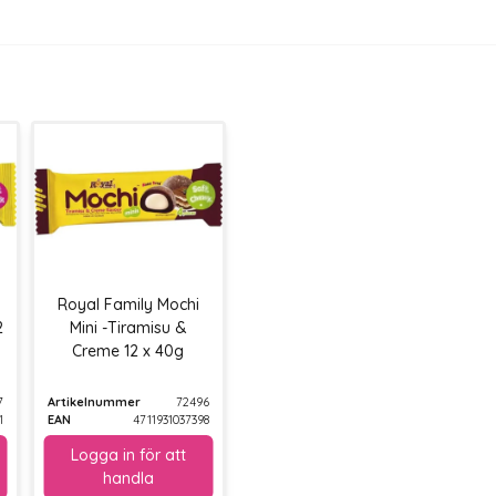
Royal Family Mochi
2
Mini -Tiramisu &
Creme 12 x 40g
7
Artikelnummer
72496
1
EAN
4711931037398