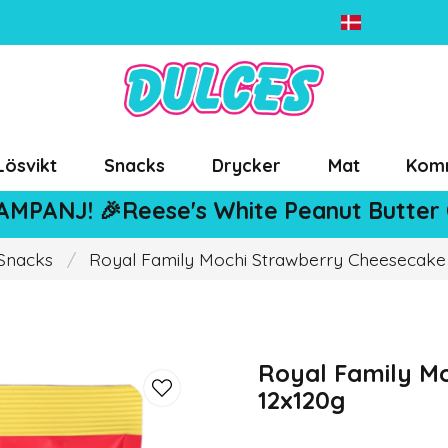
Lösvikt
Snacks
Drycker
Mat
Kom
AMPANJ! 🎉Reese's White Peanut Butter
Snacks
Royal Family Mochi Strawberry Cheesecake
Royal Family M
12x120g