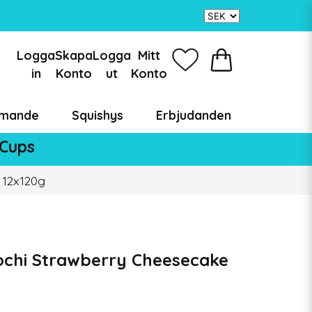
Logga
Skapa
Logga
Mitt
in
Konto
ut
Konto
mande
Squishys
Erbjudanden
 Cups
 12x120g
ochi Strawberry Cheesecake