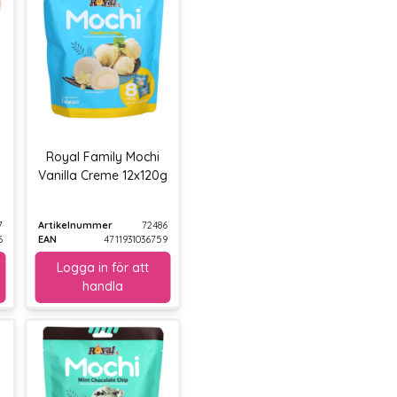
Royal Family Mochi
Vanilla Creme 12x120g
7
Artikelnummer
72486
6
EAN
4711931036759