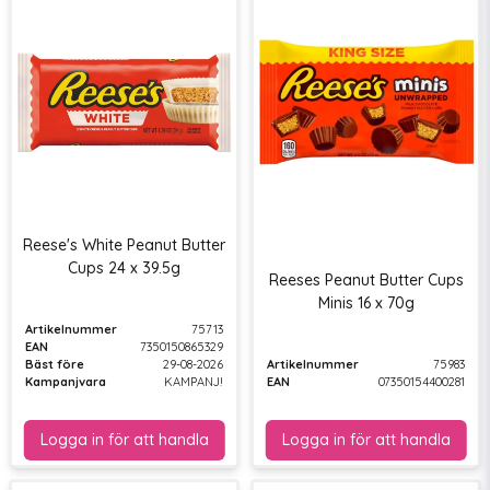
Reese's White Peanut Butter
Cups 24 x 39.5g
Reeses Peanut Butter Cups
Minis 16 x 70g
Artikelnummer
75713
EAN
7350150865329
Bäst före
29-08-2026
Artikelnummer
75983
Kampanjvara
KAMPANJ!
EAN
07350154400281