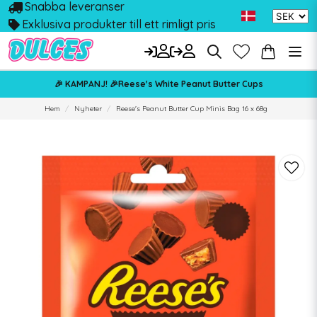
Snabba leveranser
Exklusiva produkter till ett rimligt pris
🎉 KAMPANJ! 🎉Reese's White Peanut Butter Cups
Hem
Nyheter
Reese's Peanut Butter Cup Minis Bag 16 x 68g