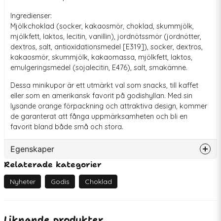
Ingredienser:
Mjölkchoklad (socker, kakaosmör, choklad, skummjölk,
mjölkfett, laktos, lecitin, vanillin), jordnötssmör (jordnötter,
dextros, salt, antioxidationsmedel [E319]), socker, dextros,
kakaosmör, skummjölk, kakaomassa, mjölkfett, laktos,
emulgeringsmedel (sojalecitin, E476), salt, smakämne.
Dessa minikupor är ett utmärkt val som snacks, till kaffet
eller som en amerikansk favorit på godishyllan. Med sin
lysande orange förpackning och attraktiva design, kommer
de garanterat att fånga uppmärksamheten och bli en
favorit bland både små och stora.
Egenskaper
Relaterade kategorier
Artikelnummer
79049
EAN
034000471652
Nyheter
Godis
Choklad
Bäst före
2026-09-18
Liknande produkter