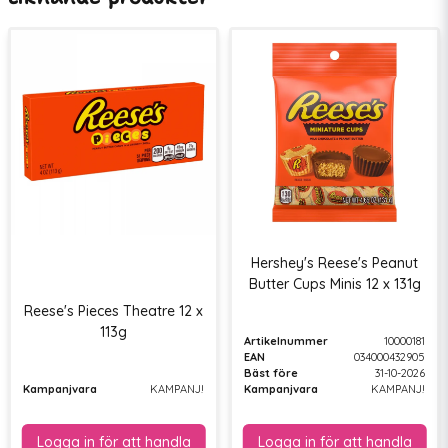
Hershey's Reese's Peanut
Butter Cups Minis 12 x 131g
Reese's Pieces Theatre 12 x
113g
Artikelnummer
10000181
EAN
034000432905
Bäst före
31-10-2026
Kampanjvara
KAMPANJ!
Kampanjvara
KAMPANJ!