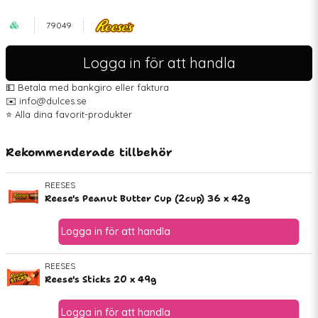
79049
Logga in för att handla
💵 Betala med bankgiro eller faktura
✉️ info@dulces.se
⭐️ Alla dina favorit-produkter
Rekommenderade tillbehör
REESES
Reese's Peanut Butter Cup (2cup) 36 x 42g
REESES
Reese's Sticks 20 x 49g