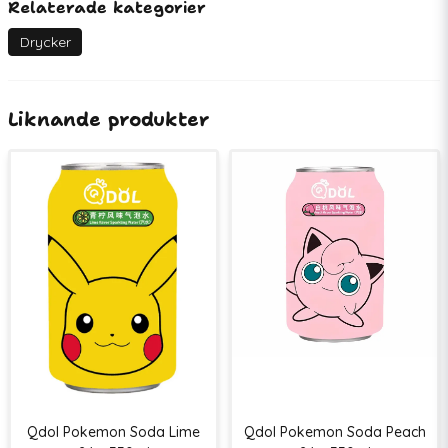
Relaterade kategorier
Artikelnummer
77271
EAN
07350118670552
Drycker
Liknande produkter
Qdol Pokemon Soda Lime
Qdol Pokemon Soda Peach