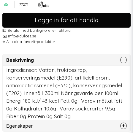
77271
Logga in för att handla
💵 Betala med bankgiro eller faktura
✉️ info@dulces.se
⭐️ Alla dina favorit-produkter
Beskrivning
Ingredienser: Vatten, fruktossirap,
konserveringsmedel (E290), artificiell arom,
antioxidationsmedel (E330), konserveringsmedel
(E202). Innehåll: 330ml Näringsvärde per 100ml
Energi 180 kJ/ 43 kcal Fett 0g -Varav mättat fett
0g Kolhydrater 10,6g -Varav sockerarter 9,5g
Fiber 0g Protein 0g Salt 0g
Egenskaper