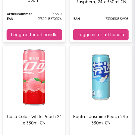
330ml
Raspberry 24 x 330ml CN
Artikelnummer
77270
EAN
07350118670576
EAN
7350150862908
Coca Cola - White Peach 24
Fanta - Jasmine Peach 24 x
x 330ml CN
330ml CN