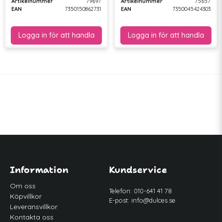
Artikelnummer
79697
Artikelnummer
75657
EAN
7350150862731
EAN
7350045424303
Information
Kundservice
Om oss
Telefon: 010-641 41 78
Köpvillkor
E-post:
info@dulces.se
Leveransvillkor
Kontakta oss