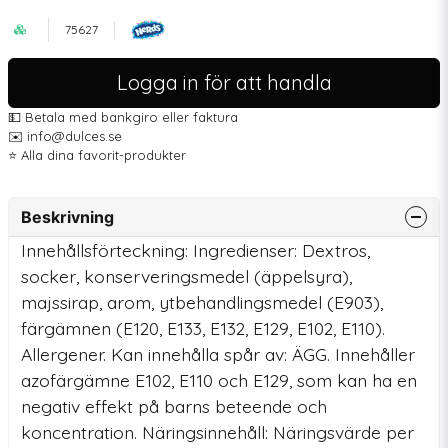
75627
Logga in för att handla
💵 Betala med bankgiro eller faktura
✉️ info@dulces.se
⭐️ Alla dina favorit-produkter
Beskrivning
Innehållsförteckning: Ingredienser: Dextros,
socker, konserveringsmedel (äppelsyra),
majssirap, arom, ytbehandlingsmedel (E903),
färgämnen (E120, E133, E132, E129, E102, E110).
Allergener. Kan innehålla spår av: ÄGG. Innehåller
azofärgämne E102, E110 och E129, som kan ha en
negativ effekt på barns beteende och
koncentration. Näringsinnehåll: Näringsvärde per