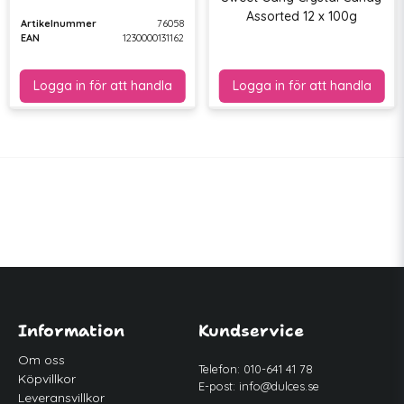
Assorted 12 x 100g
Artikelnummer
76058
EAN
1230000131162
Information
Kundservice
Om oss
Telefon: 010-641 41 78
Köpvillkor
E-post:
info@dulces.se
Leveransvillkor