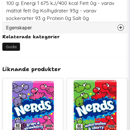
100 g: Energi 1 675 kJ/400 kcal Fett 0g - varav
mättat fett 0g Kolhydrater 93g - varav
sockerarter 93 g Protein 0g Salt 0g
Egenskaper
Relaterade kategorier
Artikelnummer
75627
EAN
079200558338
Godis
Innehåller
AZO
Bäst före
05-09-2027
Liknande produkter