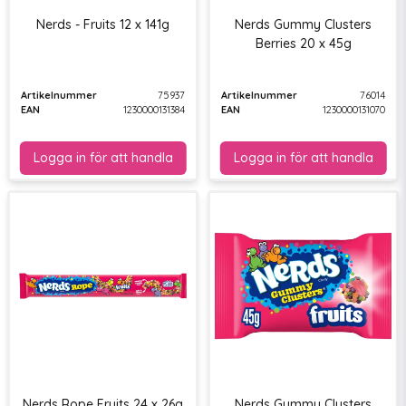
Nerds - Fruits 12 x 141g
Nerds Gummy Clusters
Berries 20 x 45g
Artikelnummer
75937
Artikelnummer
76014
EAN
1230000131384
EAN
1230000131070
Nerds Rope Fruits 24 x 26g
Nerds Gummy Clusters