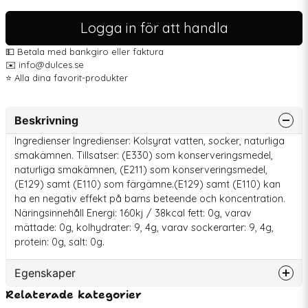
Logga in för att handla
💵 Betala med bankgiro eller faktura
✉️ info@dulces.se
⭐️ Alla dina favorit-produkter
Beskrivning
Ingredienser Ingredienser: Kolsyrat vatten, socker, naturliga
smakämnen. Tillsatser: (E330) som konserveringsmedel,
naturliga smakämnen, (E211) som konserveringsmedel,
(E129) samt (E110) som färgämne.(E129) samt (E110) kan
ha en negativ effekt på barns beteende och koncentration.
Näringsinnehåll Energi: 160kj / 38kcal fett: 0g, varav
mättade: 0g, kolhydrater: 9, 4g, varav sockerarter: 9, 4g,
protein: 0g, salt: 0g.
Egenskaper
Relaterade kategorier
Artikelnummer
78816