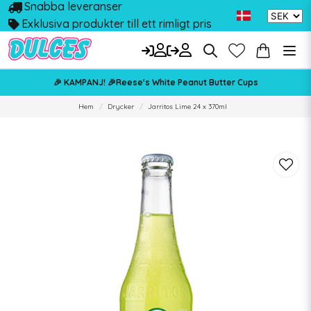
Snabba leveranser
Exklusiva produkter till ett rimligt pris
🎉 KAMPANJ! 🎉Reese's White Peanut Butter Cups
Hem
Drycker
Jarritos Lime 24 x 370ml