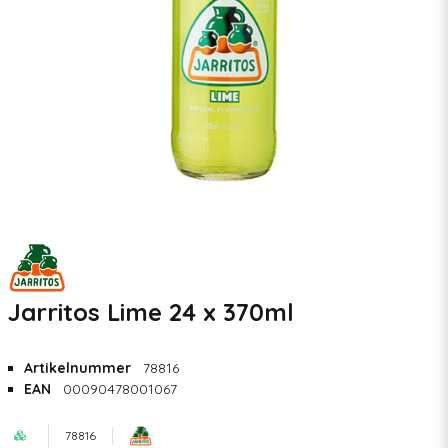
Jarritos Lime 24 x 370ml
Artikelnummer
78816
EAN
00090478001067
78816