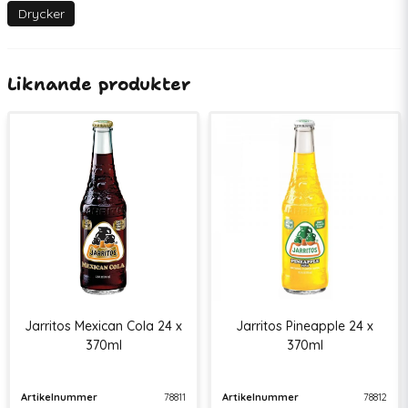
EAN
00090478001067
Drycker
Liknande produkter
Jarritos Mexican Cola 24 x
Jarritos Pineapple 24 x
370ml
370ml
Artikelnummer
78811
Artikelnummer
78812