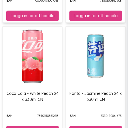
EAN
00090478001043
EAN
7350150862908
Coca Cola - White Peach 24
Fanta - Jasmine Peach 24 x
x 330ml CN
330ml CN
EAN
7350150861253
EAN
7350150861673