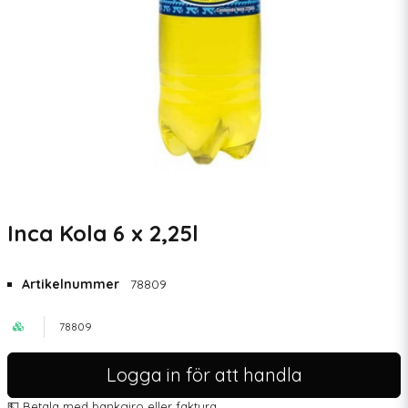
Inca Kola 6 x 2,25l
Artikelnummer
78809
78809
Logga in för att handla
💵 Betala med bankgiro eller faktura