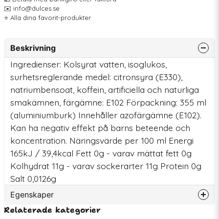
✉️ info@dulces.se
⭐️ Alla dina favorit-produkter
Beskrivning
Ingredienser: Kolsyrat vatten, isoglukos,
surhetsreglerande medel: citronsyra (E330),
natriumbensoat, koffein, artificiella och naturliga
smakämnen, färgämne: E102 Förpackning: 355 ml
(aluminiumburk) Innehåller azofärgämne (E102).
Kan ha negativ effekt på barns beteende och
koncentration. Näringsvärde per 100 ml Energi
165kJ / 39,4kcal Fett 0g - varav mättat fett 0g
Kolhydrat 11g - varav sockerarter 11g Protein 0g
Salt 0,0126g
Egenskaper
Relaterade kategorier
Artikelnummer
78809