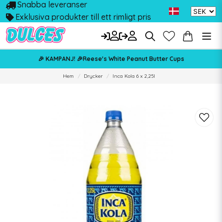
Snabba leveranser
Exklusiva produkter till ett rimligt pris
🎉 KAMPANJ! 🎉Reese's White Peanut Butter Cups
Hem
Drycker
Inca Kola 6 x 2,25l