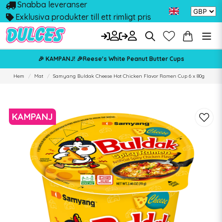
Snabba leveranser
Exklusiva produkter till ett rimligt pris
🎉 KAMPANJ! 🎉Reese's White Peanut Butter Cups
Hem
Mat
Samyang Buldak Cheese Hot Chicken Flavor Ramen Cup 6 x 80g
KAMPANJ