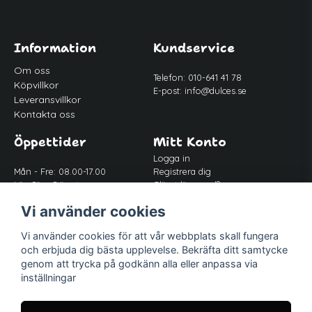
Information
Kundservice
Om oss
Telefon: 010-641 41 78
Köpvillkor
E-post:
info@dulces.se
Leveransvillkor
Kontakta oss
Öppettider
Mitt Konto
Logga in
Mån - Fre: 08.00-17.00
Registrera dig
Lör-Sön: Stängt
Glömt lösenord?
Lunch: 12.00-13.00
Vi använder cookies
Vi använder cookies för att vår webbplats skall fungera
Följ oss
och erbjuda dig bästa upplevelse. Bekräfta ditt samtycke
Facebook
genom att trycka på godkänn alla eller anpassa via
inställningar
Instagram