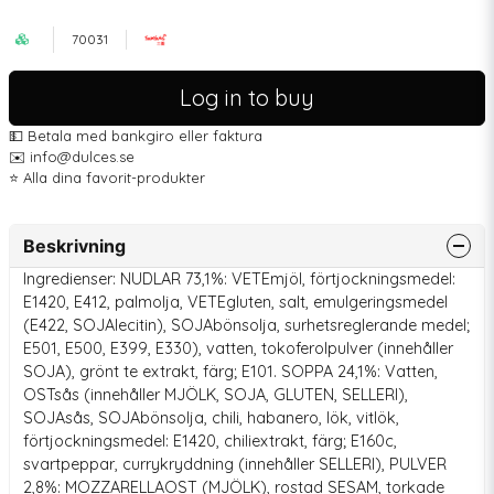
70031
Log in to buy
💵 Betala med bankgiro eller faktura
✉️ info@dulces.se
⭐️ Alla dina favorit-produkter
Beskrivning
Ingredienser: NUDLAR 73,1%: VETEmjöl, förtjockningsmedel:
E1420, E412, palmolja, VETEgluten, salt, emulgeringsmedel
(E422, SOJAlecitin), SOJAbönsolja, surhetsreglerande medel;
E501, E500, E399, E330), vatten, tokoferolpulver (innehåller
SOJA), grönt te extrakt, färg; E101. SOPPA 24,1%: Vatten,
OSTsås (innehåller MJÖLK, SOJA, GLUTEN, SELLERI),
SOJAsås, SOJAbönsolja, chili, habanero, lök, vitlök,
förtjockningsmedel: E1420, chiliextrakt, färg; E160c,
svartpeppar, currykryddning (innehåller SELLERI), PULVER
2,8%: MOZZARELLAOST (MJÖLK), rostad SESAM, torkade