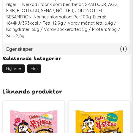
alger. Tillverkad i fabrik som bearbetar: SKALDJUR, ÄGG,
FISK, BLÖTDJUR, SENAP, NÖTTER, JORDNÖTTER,
SESAMFRÖN. Näringsinformation: Per 100g. Energi:
1644kJ/393kcal / Fett: 12,9g / Varav mättat fett: 6,4g /
Kolhydrater: 60g / Varav sockerarter: 5g / Protein: 9,3g /
Salt: 2,6g.
Egenskaper
Relaterade kategorier
Artikelnummer
70031
Bäst före
09-09-2026
Nyheter
Mat
Kampanjvara
KAMPANJ
Liknande produkter