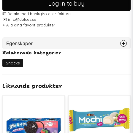
Log in to buy
💵 Betala med bankgiro eller faktura
✉️ info@dulces.se
⭐️ Alla dina favorit-produkter
Egenskaper
Relaterade kategorier
Artikelnummer
72491
EAN
4711931036735
Snacks
Liknande produkter