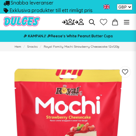
Snabba leveranser
Exklusiva produkter till ett rimligt pris
🎉 KAMPANJ! 🎉Reese's White Peanut Butter Cups
Hem
Snacks
Royal Family Mochi Strawberry Cheesecake 12x120g