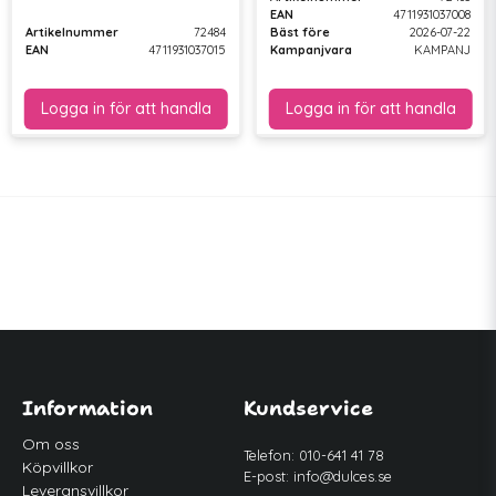
EAN
4711931037008
Artikelnummer
72484
Bäst före
2026-07-22
EAN
4711931037015
Kampanjvara
KAMPANJ
Information
Kundservice
Om oss
Telefon: 010-641 41 78
Köpvillkor
E-post:
info@dulces.se
Leveransvillkor