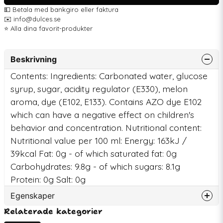
💵 Betala med bankgiro eller faktura
✉️ info@dulces.se
⭐️ Alla dina favorit-produkter
Beskrivning
Contents: Ingredients: Carbonated water, glucose
syrup, sugar, acidity regulator (E330), melon
aroma, dye (E102, E133). Contains AZO dye E102
which can have a negative effect on children's
behavior and concentration. Nutritional content:
Nutritional value per 100 ml: Energy: 163kJ /
39kcal Fat: 0g - of which saturated fat: 0g
Carbohydrates: 9.8g - of which sugars: 8.1g
Protein: 0g Salt: 0g
Egenskaper
Relaterade kategorier
Artikelnummer
77208