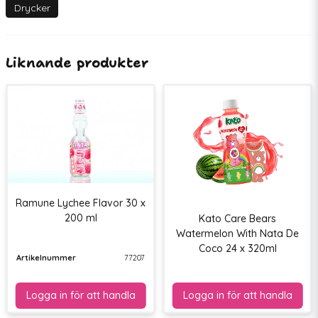
EAN
4902494090177
Drycker
Liknande produkter
Ramune Lychee Flavor 30 x
200 ml
Kato Care Bears
Watermelon With Nata De
Coco 24 x 320ml
Artikelnummer
77207