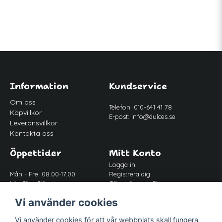
Information
Kundservice
Om oss
Telefon: 010-641 41 78
Köpvillkor
E-post:
info@dulces.se
Leveransvillkor
Kontakta oss
Öppettider
Mitt Konto
Logga in
Mån - Fre: 08.00-17.00
Registrera dig
Lör-Sön: Stängt
Glömt lösenord?
Lunch: 12.00-13.00
Vi använder cookies
Vi använder cookies för att vår webbplats skall fungera
Följ oss