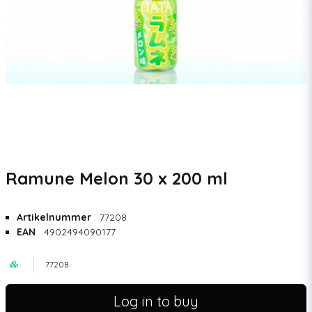
Ramune Melon 30 x 200 ml
Artikelnummer
77208
EAN
4902494090177
77208
Log in to buy