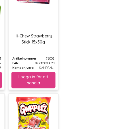
Hi-Chew Strawberry
Stick 15x50g
3
Artikelnummer
76002
5
EAN
873983000028
!
Kampanjvara
KAMPANJ!