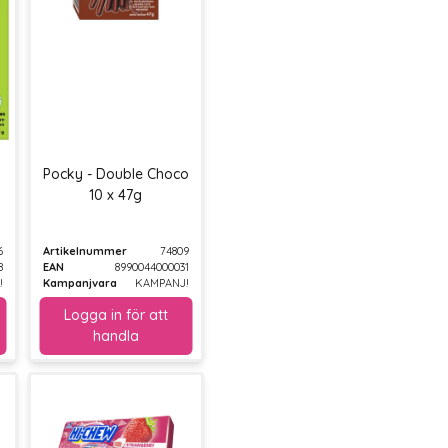
Pocky - Double Choco
10 x 47g
6
Artikelnummer
74809
8
EAN
8990044000031
!
Kampanjvara
KAMPANJ!