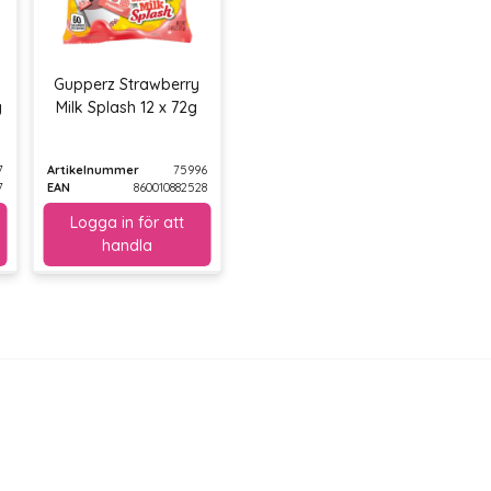
Gupperz Strawberry
g
Milk Splash 12 x 72g
7
Artikelnummer
75996
7
EAN
860010882528