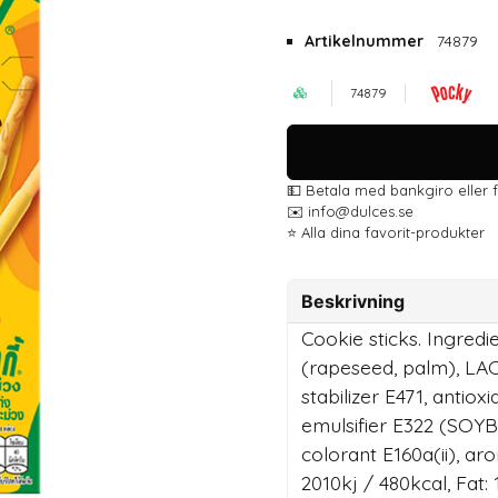
Artikelnummer
74879
74879
💵 Betala med bankgiro eller 
✉️ info@dulces.se
⭐️ Alla dina favorit-produkter
Beskrivning
Cookie sticks. Ingred
(rapeseed, palm), L
stabilizer E471, antio
emulsifier E322 (SOYB
colorant E160a(ii), ar
2010kj / 480kcal, Fat: