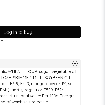
Log in to buy
faktura
ients: WHEAT FLOUR, sugar, vegetable oil
ACTOSE, SKIMMED MILK, SOYBEAN OIL,
xidants E319; E330, mango powder 1%, salt,
EAN), acidity regulator E500; E524,
omas. Nutritional value: Per 100g Energy:
 16g of which saturated: 0g,