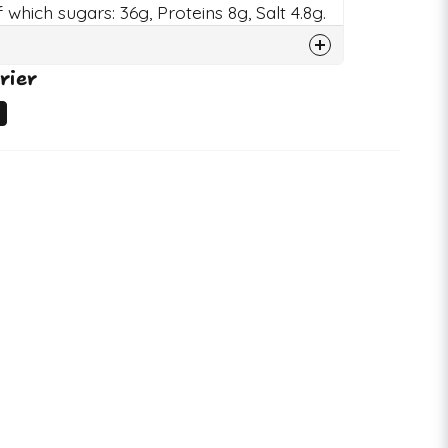
which sugars: 36g, Proteins 8g, Salt 4.8g.
rier
74879