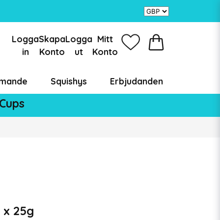
Logga
Skapa
Logga
Mitt
in
Konto
ut
Konto
mande
Squishys
Erbjudanden
 Cups
 x 25g