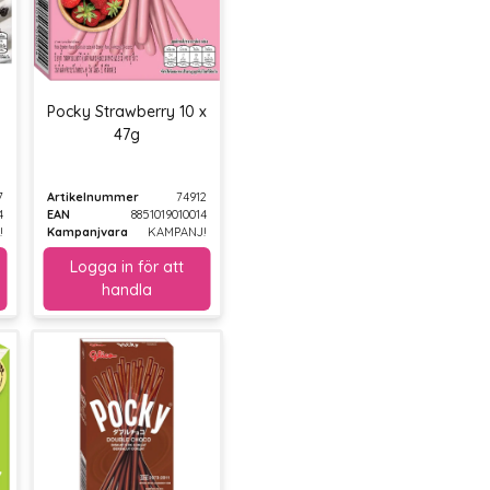
Pocky Strawberry 10 x
47g
7
Artikelnummer
74912
4
EAN
8851019010014
!
Kampanjvara
KAMPANJ!