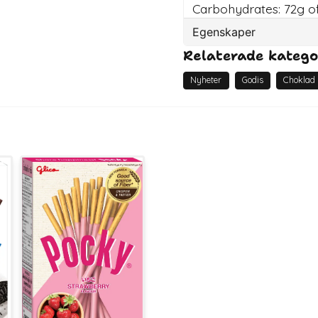
Carbohydrates: 72g of 
Egenskaper
Relaterade katego
Artikelnummer
Nyheter
Godis
Choklad