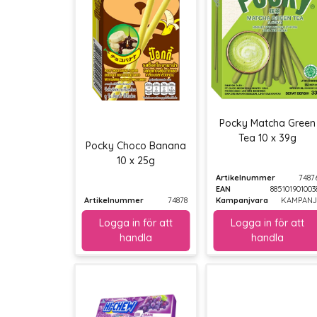
Pocky Matcha Green
Tea 10 x 39g
Pocky Choco Banana
10 x 25g
Artikelnummer
7487
EAN
885101901003
Artikelnummer
74878
Kampanjvara
KAMPANJ