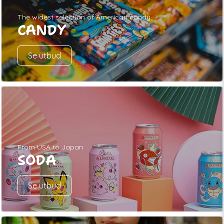
The widest selection of American candy
CANDY
Se utbud
From USA to Japan
SODA
Se utbud