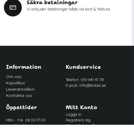
Säkra betalningar
Vi erbjuder betalningar både via kort & faktura
Information
Kundservice
Om oss
Telefon: 010-641 41 78
Köpvillkor
E-post:
info@dulces.se
Leveransvillkor
Kontakta oss
Öppettider
Mitt Konto
Logga in
Mån - Fre: 08.00-17.00
Registrera dig
Lör-Sön: Stängt
Glömt lösenord?
Lunch: 12.00-13.00