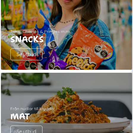
Takis, Cheetos & Pringles m.m.
SNACKS
Se utbud
Från nudlar till kryddor
MAT
Se utbud