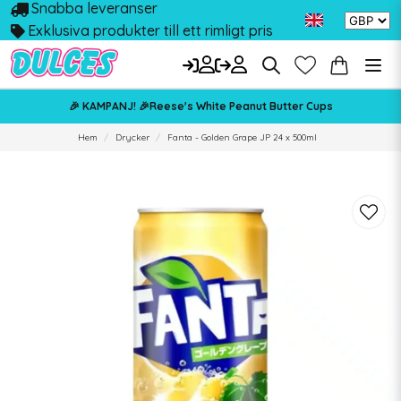
Snabba leveranser
Exklusiva produkter till ett rimligt pris
🎉 KAMPANJ! 🎉Reese's White Peanut Butter Cups
Hem
Drycker
Fanta - Golden Grape JP 24 x 500ml