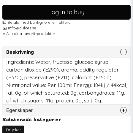
Log in to buy
💵 Betala med bankgiro eller faktura
✉️ info@dulces.se
⭐️ Alla dina favorit-produkter
Beskrivning
Ingredients: Water, fructose-glucose syrup,
carbon dioxide (E290), aroma, acidity regulator
(E330), preservative (E211), colorant (E150a).
Nutritional value: Per 100ml: Energy: 184kj / 44kcal,
fat: 0g, of which saturated: 0g, carbohydrates: 11g,
of which sugars: 11g, protein: 0g, salt: 0g.
Egenskaper
Relaterade kategorier
Artikelnummer
77295
EAN
07350150861529
Drycker