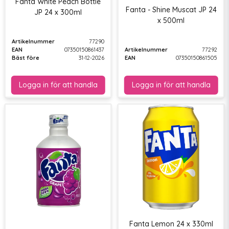
Fanta White Peach Bottle
Fanta - Shine Muscat JP 24
JP 24 x 300ml
x 500ml
Artikelnummer
77290
EAN
07350150861437
Artikelnummer
77292
Bäst före
31-12-2026
EAN
07350150861505
Fanta Lemon 24 x 330ml