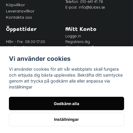
Telefon: 010-641 41 78
Köpvillkor
E-post:
info@dulces.se
Leveransvillkor
Kontakta oss
Öppettider
Mitt Konto
Logga in
Mån - Fre: 08.00-17.00
Registrera dig
Lör-Sön: Stängt
Glömt lösenord?
Lunch: 12.00-13.00
Vi använder cookies
Vi använder cookies för att vår webbplats skall fungera
Följ oss
och erbjuda dig bästa upplevelse. Bekräfta ditt samtycke
Facebook
genom att trycka på godkänn alla eller anpassa via
Instagram
inställningar
Godkänn alla
Inställningar
Powered by Nyehandel AB