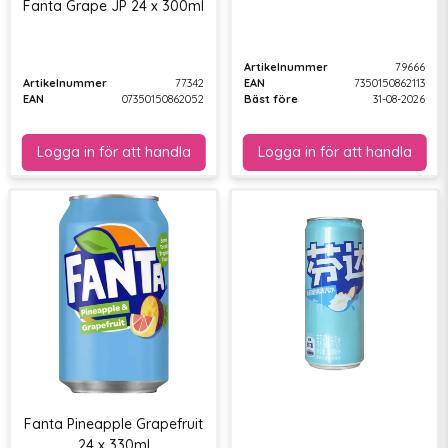
Fanta Grape JP 24 x 300ml
Artikelnummer
79666
Artikelnummer
77342
EAN
7350150862113
EAN
07350150862052
Bäst före
31-08-2026
Fanta Pineapple Grapefruit
24 x 330ml