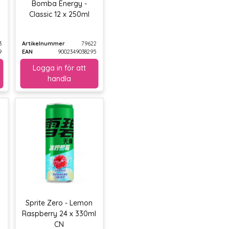
Bomba Energy -
Classic 12 x 250ml
3
Artikelnummer
79622
9
EAN
9002349038295
Sprite Zero - Lemon
Raspberry 24 x 330ml
CN