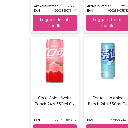
Artikelnummer
79621
Artikelnummer
7962
EAN
9002349039148
EAN
900234903833
Coca Cola - White
Fanta - Jasmine
Peach 24 x 330ml CN
Peach 24 x 330ml CN
EAN
7350150861253
EAN
735015086167