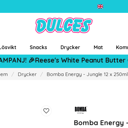
Lösvikt
Snacks
Drycker
Mat
Kom
AMPANJ! 🎉Reese's White Peanut Butter
Hem
Drycker
Bomba Energy - Jungle 12 x 250ml
Bomba Energy -