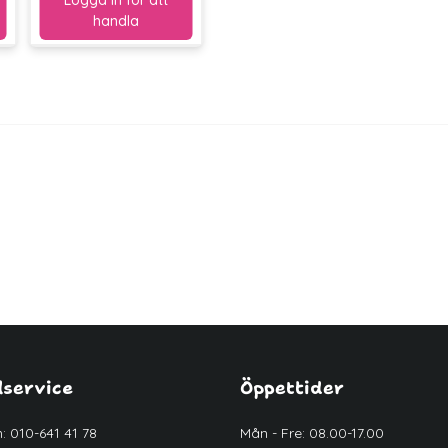
service
Öppettider
n: 010-641 41 78
Mån - Fre: 08.00-17.00