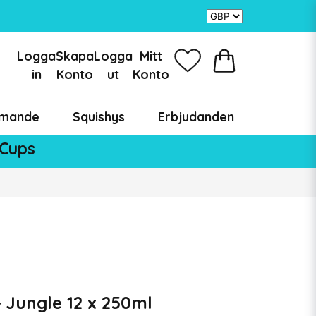
Logga
Skapa
Logga
Mitt
in
Konto
ut
Konto
mande
Squishys
Erbjudanden
 Cups
 Jungle 12 x 250ml