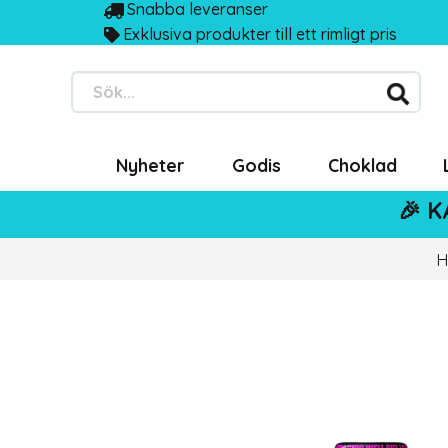
Snabba leveranser
Exklusiva produkter till ett rimligt pris
Sök...
Nyheter
Godis
Choklad
🎉 K