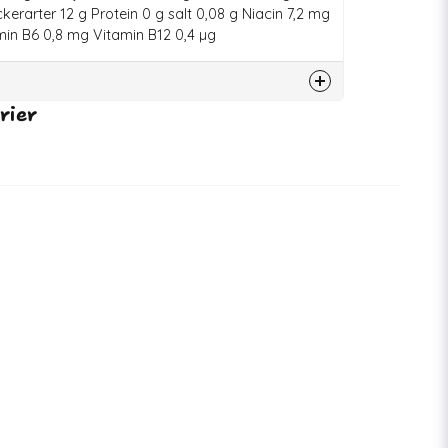
kerarter 12 g Protein 0 g salt 0,08 g Niacin 7,2 mg
in B6 0,8 mg Vitamin B12 0,4 µg
rier
79625
9002349044876