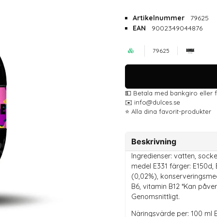
Artikelnummer
79625
EAN
9002349044876
79625
💵 Betala med bankgiro eller 
✉️ info@dulces.se
⭐️ Alla dina favorit-produkter
Beskrivning
Ingredienser: vatten, sock
medel E331 färger: E150d, E
(0,02%), konserveringsmede
B6, vitamin B12 *Kan påve
Genomsnittligt.
Näringsvärde per: 100 ml E