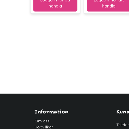
Information
Kund
Om oss
Telefo
Köpvillkor