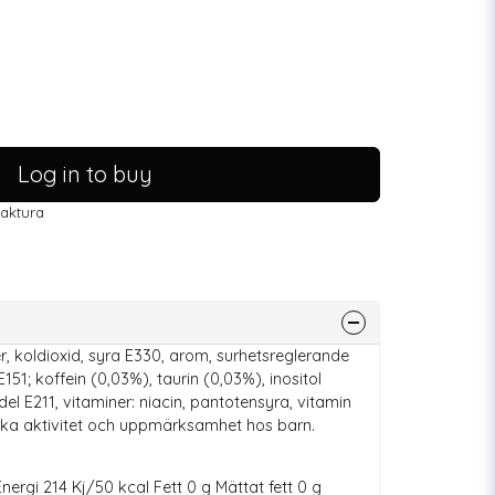
Log in to buy
faktura
er, koldioxid, syra E330, arom, surhetsreglerande
151; koffein (0,03%), taurin (0,03%), inositol
l E211, vitaminer: niacin, pantotensyra, vitamin
rka aktivitet och uppmärksamhet hos barn.
nergi 214 Kj/50 kcal Fett 0 g Mättat fett 0 g