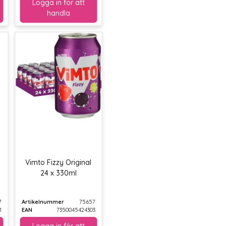
Vimto Fizzy Original
24 x 330ml
7
Artikelnummer
75657
1
EAN
7350045424303