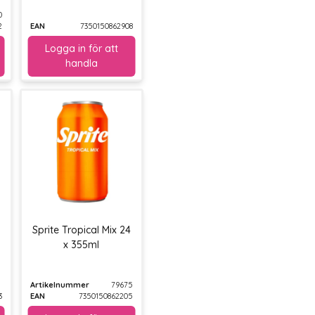
0
2
EAN
7350150862908
Sprite Tropical Mix 24
x 355ml
Artikelnummer
79675
3
EAN
7350150862205