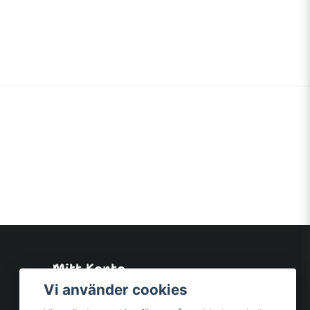
Mitt Konto
Logga in
Vi använder cookies
Registrera dig