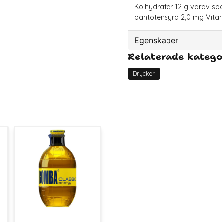
Kolhydrater 12 g varav soc
pantotensyra 2,0 mg Vitam
Egenskaper
Relaterade katego
Artikelnummer
EAN
Drycker